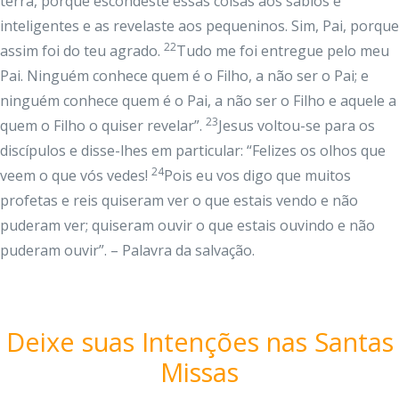
terra, porque escondeste essas coisas aos sábios e
inteligentes e as revelaste aos pequeninos. Sim, Pai, porque
22
assim foi do teu agrado.
Tudo me foi entregue pelo meu
Pai. Ninguém conhece quem é o Filho, a não ser o Pai; e
ninguém conhece quem é o Pai, a não ser o Filho e aquele a
23
quem o Filho o quiser revelar”.
Jesus voltou-se para os
discípulos e disse-lhes em particular: “Felizes os olhos que
24
veem o que vós vedes!
Pois eu vos digo que muitos
profetas e reis quiseram ver o que estais vendo e não
puderam ver; quiseram ouvir o que estais ouvindo e não
puderam ouvir”. – Palavra da salvação.
Deixe suas Intenções nas Santas
Missas