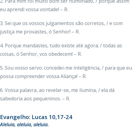
2. Para mim foi muito bom ser humilhado, / porque assim
eu aprendi vossa vontade! – R.
3. Sei que os vossos julgamentos são corretos, / e com
justiça me provastes, ó Senhor! – R.
4. Porque mandastes, tudo existe até agora; / todas as
coisas, ó Senhor, vos obedecem! – R.
5. Sou vosso servo: concedei-me inteligência, / para que eu
possa compreender vossa Aliança! – R.
6. Vossa palavra, ao revelar-se, me ilumina, / ela dá
sabedoria aos pequeninos. – R.
Evangelho: Lucas 10,17-24
Aleluia, aleluia, aleluia.