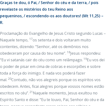
Graças te dou, ó Pai, / Senhor do céu e da terra, / pois
revelaste os mistérios do teu Reino aos
pequeninos, / escondendo-os aos doutores! (Mt 11,25) –
R.
Proclamação do Evangelho de Jesus Cristo segundo Lucas –
17
Naquele tempo,
os setenta e dois voltaram muito
contentes, dizendo: “Senhor, até os demônios nos
18
obedeceram por causa do teu nome”.
Jesus respondeu:
19
“Eu vi satanás cair do céu como um relâmpago.
Eu vos dei
o poder de pisar em cima de cobras e escorpiões e sobre
toda a força do inimigo. E nada vos poderá fazer
20
mal.
Contudo, não vos alegreis porque os espíritos vos
obedecem. Antes, ficai alegres porque vossos nomes estão
21
escritos no céu”.
Naquele momento, Jesus exultou no
Espírito Santo e disse: “Eu te louvo, Pai, Senhor do céu e da