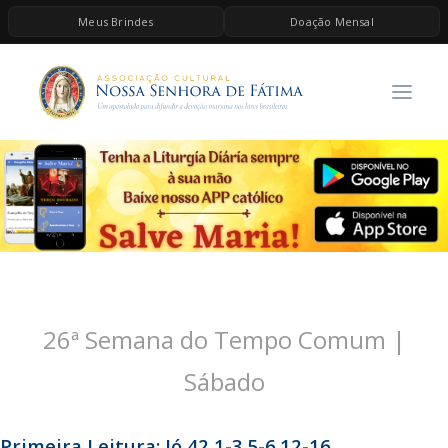
Meus Brindes
Doação Mensal
HOME
A ASSOCIAÇÃO
CONTEÚDOS DE MARIA
ESPIRITUALIDADE
AS MELHORES MÚSICAS CATÓLICAS
BRINDES
QUERO DOAR
26ª Semana do Tempo Comum |
Sábado
Primeira Leitura: Jó 42,1-3.5-6.12-16