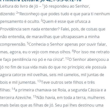
1
Leitura do livro de Jó –
Jó respondeu ao Senhor,
2
dizendo:
“Reconheço que podes tudo e que para ti nenhum
3
pensamento é oculto.
Quem é esse que ofusca a
Providência sem nada entender? Falei, pois, de coisas que
não entendia, de maravilhas que ultrapassam a minha
5
compreensão.
Conhecia o Senhor apenas por ouvir falar,
6
mas, agora, eu o vejo com meus olhos.
Por isso me retrato
12
e faço penitência no pó e na cinza”.
O Senhor abençoou a
Jó no fim de sua vida mais do que no princípio; ele possuía
agora catorze mil ovelhas, seis mil camelos, mil juntas de
13
bois e mil jumentas.
Teve outros sete filhos e três
14
filhas:
a primeira chamava-se Rola, a segunda Cássia e a
15
terceira Azeviche.
Não havia, em toda a terra, mulheres
mais belas que as filhas de Jó. Seu pai lhes destinou uma