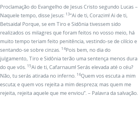
Proclamação do Evangelho de Jesus Cristo segundo Lucas –
13
Naquele tempo, disse Jesus:
“Ai de ti, Corazim! Ai de ti,
Betsaida! Porque, se em Tiro e Sidônia tivessem sido
realizados os milagres que foram feitos no vosso meio, há
muito tempo teriam feito penitência, vestindo-se de cilício e
14
sentando-se sobre cinzas.
Pois bem, no dia do
julgamento, Tiro e Sidônia terão uma sentença menos dura
15
do que vós.
Ai de ti, Cafarnaum! Serás elevada até o céu?
16
Não, tu serás atirada no inferno.
Quem vos escuta a mim
escuta; e quem vos rejeita a mim despreza; mas quem me
rejeita, rejeita aquele que me enviou”. – Palavra da salvação.