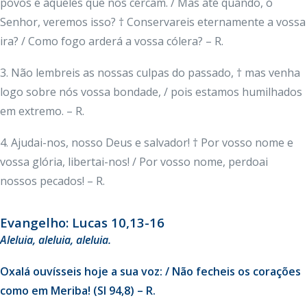
povos e àqueles que nos cercam. / Mas até quando, ó
Senhor, veremos isso? † Conservareis eternamente a vossa
ira? / Como fogo arderá a vossa cólera? – R.
3. Não lembreis as nossas culpas do passado, † mas venha
logo sobre nós vossa bondade, / pois estamos humilhados
em extremo. – R.
4. Ajudai-nos, nosso Deus e salvador! † Por vosso nome e
vossa glória, libertai-nos! / Por vosso nome, perdoai
nossos pecados! – R.
Evangelho: Lucas 10,13-16
Aleluia, aleluia, aleluia.
Oxalá ouvísseis hoje a sua voz: / Não fecheis os corações
como em Meriba! (Sl 94,8) – R.