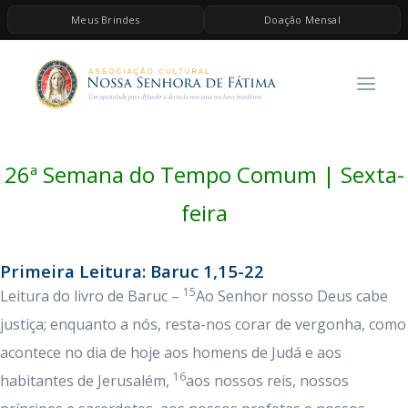
Meus Brindes
Doação Mensal
HOME
A ASSOCIAÇÃO
CONTEÚDOS DE MARIA
26ª Semana do Tempo Comum | Sexta-
ESPIRITUALIDADE
AS MELHORES MÚSICAS CATÓLICAS
feira
BRINDES
Primeira Leitura: Baruc 1,15-22
QUERO DOAR
15
Leitura do livro de Baruc –
Ao Senhor nosso Deus cabe
justiça; enquanto a nós, resta-nos corar de vergonha, como
acontece no dia de hoje aos homens de Judá e aos
16
habitantes de Jerusalém,
aos nossos reis, nossos