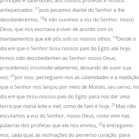
príncipes e sacerdotes, aos nossos profetas e nossos
17
antepassados:
pois pecamos diante do Senhor e lhe
18
desobedecemos,
e não ouvimos a voz do Senhor, nosso
Deus, que nos exortava a viver de acordo com os
19
mandamentos que ele pôs sob os nossos olhos.
Desde o
dia em que o Senhor tirou nossos pais do Egito até hoje,
temos sido desobedientes ao Senhor nosso Deus,
procedemos inconsideradamente, deixando de ouvir sua
20
voz;
por isso, perseguem-nos as calamidades e a maldição
que o Senhor nos lançou por meio de Moisés, seu servo, no
dia em que tirou nossos pais do Egito para nos dar uma
21
terra que mana leite e mel, como de fato é hoje.
Mas não
escutamos a voz do Senhor, nosso Deus, como vem nas
22
palavras dos profetas que ele nos enviou,
e entregamo-
nos, cada qual, às inclinações do perverso coração, para