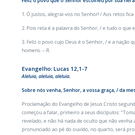
Feliz o povo que o Senhor escolheu por sua hera
1. Ó justos, alegrai-vos no Senhor! / Aos retos fica
2. Pois reta é a palavra do Senhor, / e tudo o que e
3. Feliz o povo cujo Deus é o Senhor, / e a nação 
homens. – R.
Evangelho: Lucas 12,1-7
Aleluia, aleluia, aleluia.
Sobre nós venha, Senhor, a vossa graça, / da me
Proclamação do Evangelho de Jesus Cristo segun
começou a falar, primeiro a seus discípulos: “Toma
revelado, e não há nada de oculto que não venha a
pronunciado ao pé do ouvido, no quarto, será pr