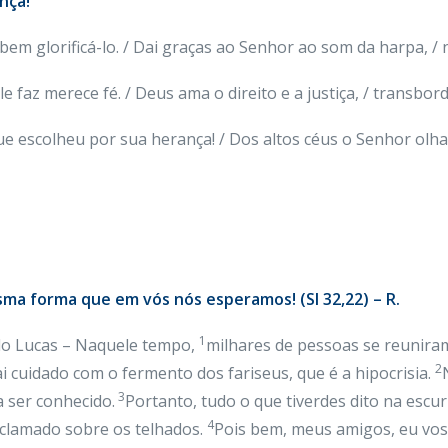
nça!
 bem glorificá-lo. / Dai graças ao Senhor ao som da harpa, / n
le faz merece fé. / Deus ama o direito e a justiça, / transbor
que escolheu por sua herança! / Dos altos céus o Senhor olha 
sma forma que em vós nós esperamos! (Sl 32,22) – R.
1
do Lucas – Naquele tempo,
milhares de pessoas se reuniram
2
i cuidado com o fermento dos fariseus, que é a hipocrisia.
3
 ser conhecido.
Portanto, tudo o que tiverdes dito na escuri
4
oclamado sobre os telhados.
Pois bem, meus amigos, eu vos