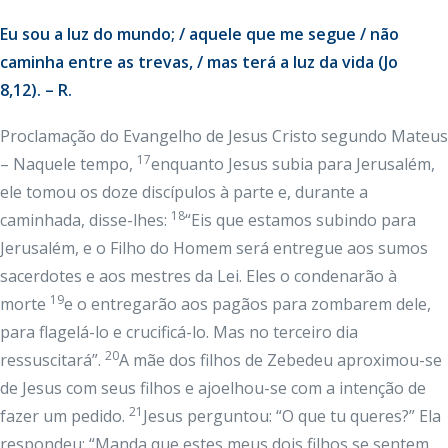
Eu sou a luz do mundo; / aquele que me segue / não
caminha entre as trevas, / mas terá a luz da vida (Jo
8,12). – R.
Proclamação do Evangelho de Jesus Cristo segundo Mateus
17
– Naquele tempo,
enquanto Jesus subia para Jerusalém,
ele tomou os doze discípulos à parte e, durante a
18
caminhada, disse-lhes:
“Eis que estamos subindo para
Jerusalém, e o Filho do Homem será entregue aos sumos
sacerdotes e aos mestres da Lei. Eles o condenarão à
19
morte
e o entregarão aos pagãos para zombarem dele,
para flagelá-lo e crucificá-lo. Mas no terceiro dia
20
ressuscitará”.
A mãe dos filhos de Zebedeu aproximou-se
de Jesus com seus filhos e ajoelhou-se com a intenção de
21
fazer um pedido.
Jesus perguntou: “O que tu queres?” Ela
respondeu: “Manda que estes meus dois filhos se sentem,