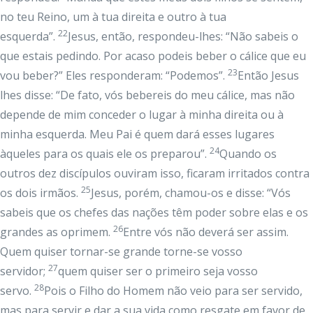
no teu Reino, um à tua direita e outro à tua
22
esquerda”.
Jesus, então, respondeu-lhes: “Não sabeis o
que estais pedindo. Por acaso podeis beber o cálice que eu
23
vou beber?” Eles responderam: “Podemos”.
Então Jesus
lhes disse: “De fato, vós bebereis do meu cálice, mas não
depende de mim conceder o lugar à minha direita ou à
minha esquerda. Meu Pai é quem dará esses lugares
24
àqueles para os quais ele os preparou”.
Quando os
outros dez discípulos ouviram isso, ficaram irritados contra
25
os dois irmãos.
Jesus, porém, chamou-os e disse: “Vós
sabeis que os chefes das nações têm poder sobre elas e os
26
grandes as oprimem.
Entre vós não deverá ser assim.
Quem quiser tornar-se grande torne-se vosso
27
servidor;
quem quiser ser o primeiro seja vosso
28
servo.
Pois o Filho do Homem não veio para ser servido,
mas para servir e dar a sua vida como resgate em favor de