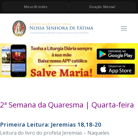
Meus Brindes
Doação Mensal
HOME
A ASSOCIAÇÃO
CONTEÚDOS DE MARIA
ESPIRITUALIDADE
AS MELHORES MÚSICAS CATÓLICAS
BRINDES
QUERO DOAR
2ª Semana da Quaresma | Quarta-feira
Primeira Leitura: Jeremias 18,18-20
Leitura do livro do profeta Jeremias – Naqueles