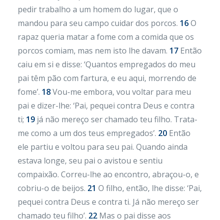
pedir trabalho a um homem do lugar, que o
mandou para seu campo cuidar dos porcos.
16
O
rapaz queria matar a fome com a comida que os
porcos comiam, mas nem isto lhe davam.
17
Então
caiu em si e disse: ‘Quantos empregados do meu
pai têm pão com fartura, e eu aqui, morrendo de
fome’.
18
Vou-me embora, vou voltar para meu
pai e dizer-lhe: ‘Pai, pequei contra Deus e contra
ti;
19
já não mereço ser chamado teu filho. Trata-
me como a um dos teus empregados’.
20
Então
ele partiu e voltou para seu pai. Quando ainda
estava longe, seu pai o avistou e sentiu
compaixão. Correu-lhe ao encontro, abraçou-o, e
cobriu-o de beijos.
21
O filho, então, lhe disse: ‘Pai,
pequei contra Deus e contra ti. Já não mereço ser
chamado teu filho’.
22
Mas o pai disse aos