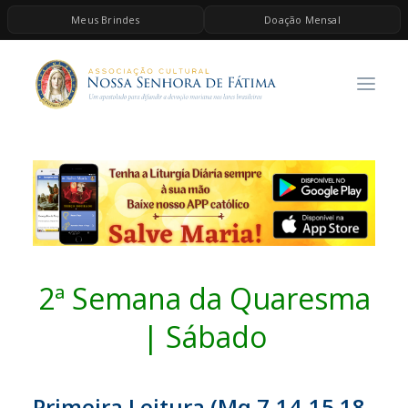
Meus Brindes
Doação Mensal
HOME
A ASSOCIAÇÃO
CONTEÚDOS DE MARIA
ESPIRITUALIDADE
AS MELHORES MÚSICAS CATÓLICAS
BRINDES
QUERO DOAR
2ª Semana da Quaresma
| Sábado
Primeira Leitura (Mq 7,14-15.18-