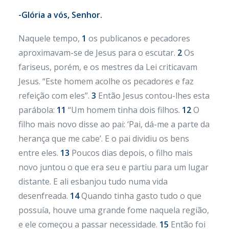
-Glória a vós, Senhor.
Naquele tempo,
1
os publicanos e pecadores
aproximavam-se de Jesus para o escutar.
2
Os
fariseus, porém, e os mestres da Lei criticavam
Jesus. “Este homem acolhe os pecadores e faz
refeição com eles”.
3
Então Jesus contou-lhes esta
parábola:
11
“Um homem tinha dois filhos.
12
O
filho mais novo disse ao pai: ‘Pai, dá-me a parte da
herança que me cabe’. E o pai dividiu os bens
entre eles.
13
Poucos dias depois, o filho mais
novo juntou o que era seu e partiu para um lugar
distante. E ali esbanjou tudo numa vida
desenfreada.
14
Quando tinha gasto tudo o que
possuía, houve uma grande fome naquela região,
e ele começou a passar necessidade.
15
Então foi