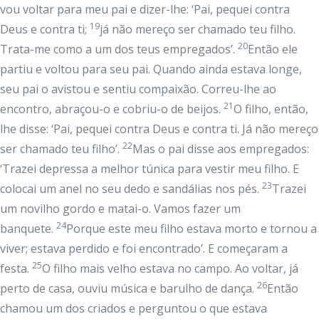
vou voltar para meu pai e dizer-lhe: ‘Pai, pequei contra
19
Deus e contra ti;
já não mereço ser chamado teu filho.
20
Trata-me como a um dos teus empregados’.
Então ele
partiu e voltou para seu pai. Quando ainda estava longe,
seu pai o avistou e sentiu compaixão. Correu-lhe ao
21
encontro, abraçou-o e cobriu-o de beijos.
O filho, então,
lhe disse: ‘Pai, pequei contra Deus e contra ti. Já não mereço
22
ser chamado teu filho’.
Mas o pai disse aos empregados:
‘Trazei depressa a melhor túnica para vestir meu filho. E
23
colocai um anel no seu dedo e sandálias nos pés.
Trazei
um novilho gordo e matai-o. Vamos fazer um
24
banquete.
Porque este meu filho estava morto e tornou a
viver; estava perdido e foi encontrado’. E começaram a
25
festa.
O filho mais velho estava no campo. Ao voltar, já
26
perto de casa, ouviu música e barulho de dança.
Então
chamou um dos criados e perguntou o que estava