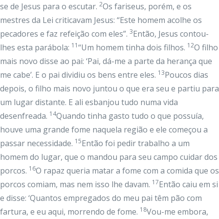
2
se de Jesus para o escutar.
Os fariseus, porém, e os
mestres da Lei criticavam Jesus: “Este homem acolhe os
3
pecadores e faz refeição com eles”.
Então, Jesus contou-
11
12
lhes esta parábola:
“Um homem tinha dois filhos.
O filho
mais novo disse ao pai: ‘Pai, dá-me a parte da herança que
13
me cabe’. E o pai dividiu os bens entre eles.
Poucos dias
depois, o filho mais novo juntou o que era seu e partiu para
um lugar distante. E ali esbanjou tudo numa vida
14
desenfreada.
Quando tinha gasto tudo o que possuía,
houve uma grande fome naquela região e ele começou a
15
passar necessidade.
Então foi pedir trabalho a um
homem do lugar, que o mandou para seu campo cuidar dos
16
porcos.
O rapaz queria matar a fome com a comida que os
17
porcos comiam, mas nem isso lhe davam.
Então caiu em si
e disse: ‘Quantos empregados do meu pai têm pão com
18
fartura, e eu aqui, morrendo de fome.
Vou-me embora,