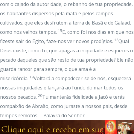
com o cajado da autoridade, o rebanho de tua propriedade,
os habitantes dispersos pela mata e pelos campos
cultivados; que eles desfrutem a terra de Basã e de Galaad,
15
como nos velhos tempos.
E, como foi nos dias em que nos
18
fizeste sair do Egito, faze-nos ver novos prodígios.
Qual
Deus existe, como tu, que apagas a iniquidade e esqueces o
pecado daqueles que são resto de tua propriedade? Ele não
guarda rancor para sempre, o que ama é a
19
misericórdia.
Voltará a compadecer-se de nós, esquecerá
nossas iniquidades e lançará ao fundo do mar todos os
20
nossos pecados.
Tu manterás fidelidade a Jacó e terás
compaixão de Abraão, como juraste a nossos pais, desde
tempos remotos. – Palavra do Senhor.