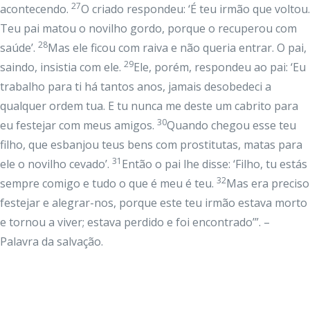
27
acontecendo.
O criado respondeu: ‘É teu irmão que voltou.
Teu pai matou o novilho gordo, porque o recuperou com
28
saúde’.
Mas ele ficou com raiva e não queria entrar. O pai,
29
saindo, insistia com ele.
Ele, porém, respondeu ao pai: ‘Eu
trabalho para ti há tantos anos, jamais desobedeci a
qualquer ordem tua. E tu nunca me deste um cabrito para
30
eu festejar com meus amigos.
Quando chegou esse teu
filho, que esbanjou teus bens com prostitutas, matas para
31
ele o novilho cevado’.
Então o pai lhe disse: ‘Filho, tu estás
32
sempre comigo e tudo o que é meu é teu.
Mas era preciso
festejar e alegrar-nos, porque este teu irmão estava morto
e tornou a viver; estava perdido e foi encontrado’”. –
Palavra da salvação.