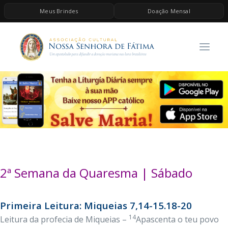
Meus Brindes
Doação Mensal
HOME
A ASSOCIAÇÃO
CONTEÚDOS DE MARIA
ESPIRITUALIDADE
AS MELHORES MÚSICAS CATÓLICAS
BRINDES
QUERO DOAR
2ª Semana da Quaresma | Sábado
Primeira Leitura: Miqueias 7,14-15.18-20
14
Leitura da profecia de Miqueias –
Apascenta o teu povo