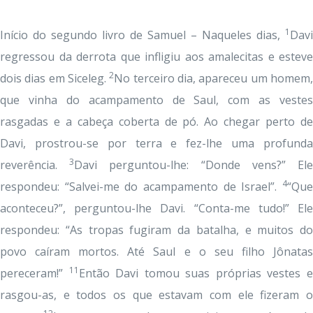
1
Início do segundo livro de Samuel – Naqueles dias,
Davi
regressou da derrota que infligiu aos amalecitas e esteve
2
dois dias em Siceleg.
No terceiro dia, apareceu um homem
que vinha do acampamento de Saul, com as vestes
rasgadas e a cabeça coberta de pó. Ao chegar perto de
Davi, prostrou-se por terra e fez-lhe uma profunda
3
reverência.
Davi perguntou-lhe: “Donde vens?” El
4
respondeu: “Salvei-me do acampamento de Israel”.
“Que
aconteceu?”, perguntou-lhe Davi. “Conta-me tudo!” Ele
respondeu: “As tropas fugiram da batalha, e muitos do
povo caíram mortos. Até Saul e o seu filho Jônatas
11
pereceram!”
Então Davi tomou suas próprias vestes 
rasgou-as, e todos os que estavam com ele fizeram o