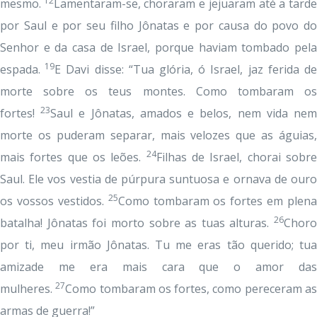
12
mesmo.
Lamentaram-se, choraram e jejuaram até a tard
por Saul e por seu filho Jônatas e por causa do povo do
Senhor e da casa de Israel, porque haviam tombado pela
19
espada.
E Davi disse: “Tua glória, ó Israel, jaz ferida d
morte sobre os teus montes. Como tombaram os
23
fortes!
Saul e Jônatas, amados e belos, nem vida ne
morte os puderam separar, mais velozes que as águias,
24
mais fortes que os leões.
Filhas de Israel, chorai sobr
Saul. Ele vos vestia de púrpura suntuosa e ornava de ouro
25
os vossos vestidos.
Como tombaram os fortes em plena
26
batalha! Jônatas foi morto sobre as tuas alturas.
Choro
por ti, meu irmão Jônatas. Tu me eras tão querido; tua
amizade me era mais cara que o amor das
27
mulheres.
Como tombaram os fortes, como pereceram a
armas de guerra!”