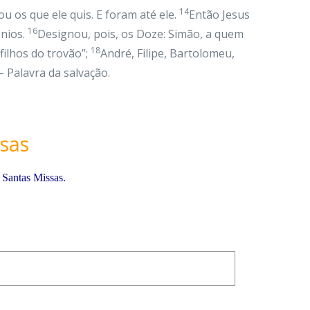
14
 os que ele quis. E foram até ele.
Então Jesus
16
nios.
Designou, pois, os Doze: Simão, a quem
18
filhos do trovão”;
André, Filipe, Bartolomeu,
 – Palavra da salvação.
sas
 Santas Missas.