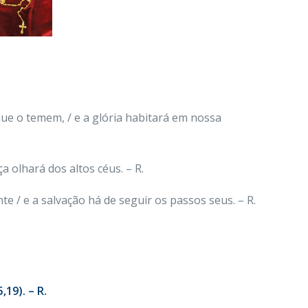
que o temem, / e a glória habitará em nossa
ça olhará dos altos céus. – R.
te / e a salvação há de seguir os passos seus. – R.
19). – R.