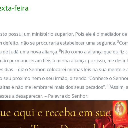
ta-feira
isto possui um ministério superior. Pois ele é o mediador
8
em defeito, não se procuraria estabelecer uma segunda.
Com 
9
sa de Judá uma nova aliança.
Não como a aliança que eu fiz 
s não permaneceram fiéis à minha aliança; por isso, me desint
s dias – diz o Senhor: colocarei minhas leis na sua mente e 
 seu próximo nem o seu irmão, dizendo: ‘Conhece o Senho
13
faltas e não me lembrarei mais dos seus pecados”.
Assim, a
estes a desaparecer. – Palavra do Senhor.