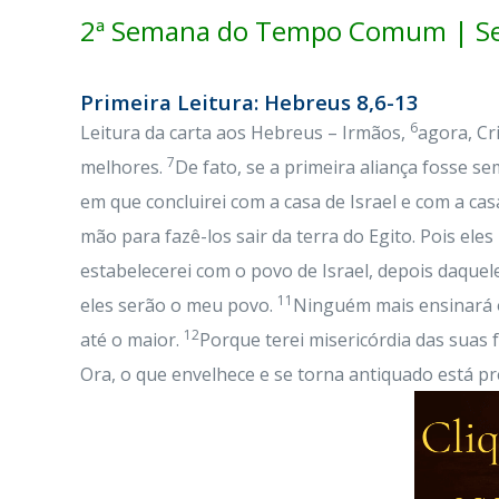
2ª Semana do Tempo Comum | Sex
Primeira Leitura: Hebreus 8,6-13
6
Leitura da carta aos Hebreus – Irmãos,
agora, Cr
7
melhores.
De fato, se a primeira aliança fosse s
em que concluirei com a casa de Israel e com a ca
mão para fazê-los sair da terra do Egito. Pois ele
estabelecerei com o povo de Israel, depois daquele
11
eles serão o meu povo.
Ninguém mais ensinará o
12
até o maior.
Porque terei misericórdia das suas 
Ora, o que envelhece e se torna antiquado está pr