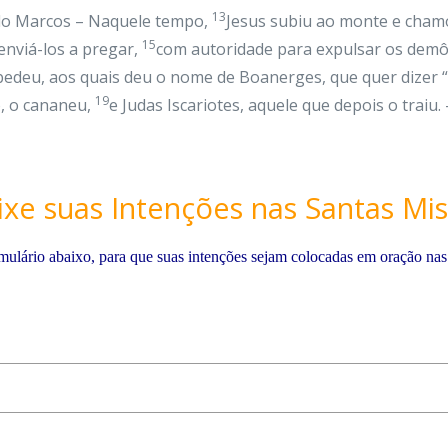
13
do Marcos – Naquele tempo,
Jesus subiu ao monte e chamou
15
enviá-los a pregar,
com autoridade para expulsar os demô
ebedeu, aos quais deu o nome de Boanerges, que quer dizer “
19
o, o cananeu,
e Judas Iscariotes, aquele que depois o traiu.
ixe suas Intenções nas Santas Mis
mulário abaixo, para que suas intenções sejam colocadas em oração nas