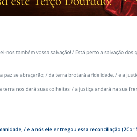
ei-nos também vossa salvação! / Está perto a salvação dos 
 paz se abraçarão; / da terra brotará a fidelidade, / e a justi
terra nos dará suas colheitas; / a justiça andará na sua fren
nidade; / e a nós ele entregou essa reconciliação (2Cor 5,