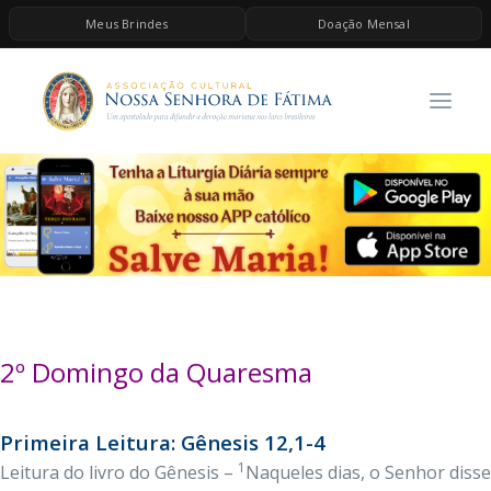
Meus Brindes
Doação Mensal
HOME
A ASSOCIAÇÃO
CONTEÚDOS DE MARIA
ESPIRITUALIDADE
AS MELHORES MÚSICAS CATÓLICAS
BRINDES
QUERO DOAR
2º Domingo da Quaresma
Primeira Leitura: Gênesis 12,1-4
1
Leitura do livro do Gênesis –
Naqueles dias, o Senhor disse