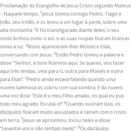
Proclamação do Evangelho de Jesus Cristo segundo Mateus
1
– Naquele tempo,
Jesus tomou consigo Pedro, Tiago e
João, seu irmão, e os levou a um lugar à parte, sobre uma
2
alta montanha.
E foi transfigurado diante deles; o seu
rosto brilhou como o sol, e as suas roupas ficaram brancas
3
como a luz.
Nisso apareceram-lhes Moisés e Elias,
4
conversando com Jesus.
Então Pedro tomou a palavra e
disse: “Senhor, é bom ficarmos aqui. Se queres, vou fazer
aqui três tendas: uma para ti, outra para Moisés e outra
5
para Elias”.
Pedro ainda estava falando quando uma
nuvem luminosa os cobriu com sua sombra. E da nuvem
uma voz dizia: “Este é o meu Filho amado, no qual eu pus
6
todo meu agrado. Escutai-o!”
Quando ouviram isso, os
discípulos ficaram muito assustados e caíram com o rosto
7
em terra.
Jesus se aproximou, tocou neles e disse:
8
“Levantai-vos e não tenhais medo”.
Os discípulos