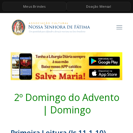
Meus Brindes
Doação Mensal
HOME
A ASSOCIAÇÃO
CONTEÚDOS DE MARIA
ESPIRITUALIDADE
AS MELHORES MÚSICAS CATÓLICAS
BRINDES
QUERO DOAR
2º Domingo do Advento
| Domingo
Primeira Leitura (
Is 11,1-10)