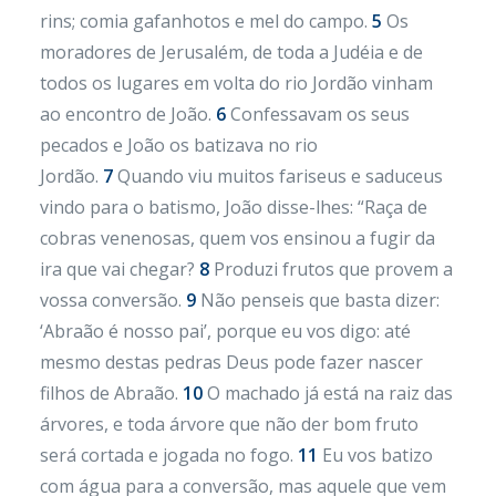
rins; comia gafanhotos e mel do campo.
5
Os
moradores de Jerusalém, de toda a Judéia e de
todos os lugares em volta do rio Jordão vinham
ao encontro de João.
6
Confessavam os seus
pecados e João os batizava no rio
Jordão.
7
Quando viu muitos fariseus e saduceus
vindo para o batismo, João disse-lhes: “Raça de
cobras venenosas, quem vos ensinou a fugir da
ira que vai chegar?
8
Produzi frutos que provem a
vossa conversão.
9
Não penseis que basta dizer:
‘Abraão é nosso pai’, porque eu vos digo: até
mesmo destas pedras Deus pode fazer nascer
filhos de Abraão.
10
O machado já está na raiz das
árvores, e toda árvore que não der bom fruto
será cortada e jogada no fogo.
11
Eu vos batizo
com água para a conversão, mas aquele que vem