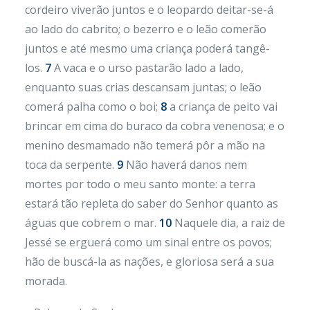
cordeiro viverão juntos e o leopardo deitar-se-á
ao lado do cabrito; o bezerro e o leão comerão
juntos e até mesmo uma criança poderá tangê-
los.
7
A vaca e o urso pastarão lado a lado,
enquanto suas crias descansam juntas; o leão
comerá palha como o boi;
8
a criança de peito vai
brincar em cima do buraco da cobra venenosa; e o
menino desmamado não temerá pôr a mão na
toca da serpente.
9
Não haverá danos nem
mortes por todo o meu santo monte: a terra
estará tão repleta do saber do Senhor quanto as
águas que cobrem o mar.
10
Naquele dia, a raiz de
Jessé se erguerá como um sinal entre os povos;
hão de buscá-la as nações, e gloriosa será a sua
morada.