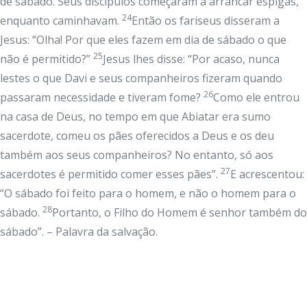
de sábado. Seus discípulos começaram a arrancar espigas,
24
enquanto caminhavam.
Então os fariseus disseram a
Jesus: “Olha! Por que eles fazem em dia de sábado o que
25
não é permitido?”
Jesus lhes disse: “Por acaso, nunca
lestes o que Davi e seus companheiros fizeram quando
26
passaram necessidade e tiveram fome?
Como ele entrou
na casa de Deus, no tempo em que Abiatar era sumo
sacerdote, comeu os pães oferecidos a Deus e os deu
também aos seus companheiros? No entanto, só aos
27
sacerdotes é permitido comer esses pães”.
E acrescentou:
“O sábado foi feito para o homem, e não o homem para o
28
sábado.
Portanto, o Filho do Homem é senhor também do
sábado”. – Palavra da salvação.