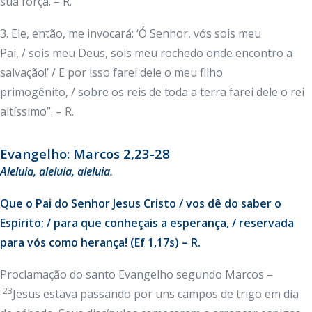
sua força. – R.
3. Ele, então, me invocará: ‘Ó Senhor, vós sois meu
Pai, / sois meu Deus, sois meu rochedo onde encontro a
salvação!’ / E por isso farei dele o meu filho
primogênito, / sobre os reis de toda a terra farei dele o rei
altíssimo”. – R.
Evangelho: Marcos 2,23-28
Aleluia
, aleluia, aleluia.
Que o Pai do Senhor Jesus Cristo / vos dê do saber o
Espírito; / para que conheçais a esperança, / reservada
para vós como herança! (Ef 1,17s) – R.
Proclamação do santo Evangelho segundo Marcos –
23
Jesus estava passando por uns campos de trigo em dia