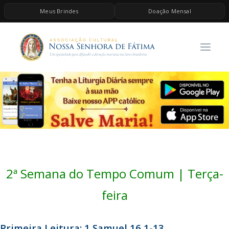
Meus Brindes
Doação Mensal
HOME
A ASSOCIAÇÃO
CONTEÚDOS DE MARIA
ESPIRITUALIDADE
AS MELHORES MÚSICAS CATÓLICAS
BRINDES
QUERO DOAR
2ª Semana do Tempo Comum | Terça-
feira
Primeira Leitura: 1 Samuel 16,1-13