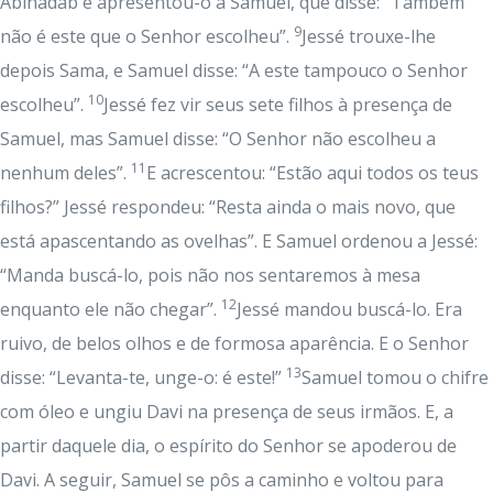
Abinadab e apresentou-o a Samuel, que disse: “Também
9
não é este que o Senhor escolheu”.
Jessé trouxe-lhe
depois Sama, e Samuel disse: “A este tampouco o Senhor
10
escolheu”.
Jessé fez vir seus sete filhos à presença de
Samuel, mas Samuel disse: “O Senhor não escolheu a
11
nenhum deles”.
E acrescentou: “Estão aqui todos os teus
filhos?” Jessé respondeu: “Resta ainda o mais novo, que
está apascentando as ovelhas”. E Samuel ordenou a Jessé:
“Manda buscá-lo, pois não nos sentaremos à mesa
12
enquanto ele não chegar”.
Jessé mandou buscá-lo. Era
ruivo, de belos olhos e de formosa aparência. E o Senhor
13
disse: “Levanta-te, unge-o: é este!”
Samuel tomou o chifre
com óleo e ungiu Davi na presença de seus irmãos. E, a
partir daquele dia, o espírito do Senhor se apoderou de
Davi. A seguir, Samuel se pôs a caminho e voltou para