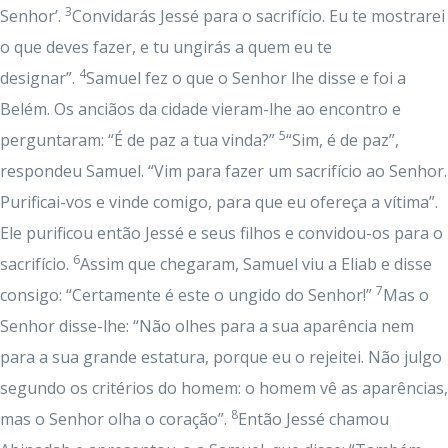
3
Senhor’.
Convidarás Jessé para o sacrifício. Eu te mostrarei
o que deves fazer, e tu ungirás a quem eu te
4
designar”.
Samuel fez o que o Senhor lhe disse e foi a
Belém. Os anciãos da cidade vieram-lhe ao encontro e
5
perguntaram: “É de paz a tua vinda?”
“Sim, é de paz”,
respondeu Samuel. “Vim para fazer um sacrifício ao Senhor.
Purificai-vos e vinde comigo, para que eu ofereça a vítima”.
Ele purificou então Jessé e seus filhos e convidou-os para o
6
sacrifício.
Assim que chegaram, Samuel viu a Eliab e disse
7
consigo: “Certamente é este o ungido do Senhor!”
Mas o
Senhor disse-lhe: “Não olhes para a sua aparência nem
para a sua grande estatura, porque eu o rejeitei. Não julgo
segundo os critérios do homem: o homem vê as aparências,
8
mas o Senhor olha o coração”.
Então Jessé chamou