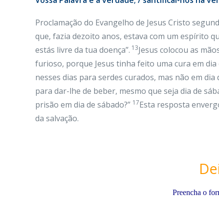
Vossa Palavra é a verdade; / santificai-nos na ver
Proclamação do Evangelho de Jesus Cristo segun
que, fazia dezoito anos, estava com um espírito q
13
estás livre da tua doença”.
Jesus colocou as mãos
furioso, porque Jesus tinha feito uma cura em dia 
nesses dias para serdes curados, mas não em dia 
para dar-lhe de beber, mesmo que seja dia de sá
17
prisão em dia de sábado?”
Esta resposta envergo
da salvação.
De
Preencha o for