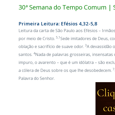
30ª Semana do Tempo Comum | S
Primeira Leitura: Efésios 4,32-5,8
Leitura da carta de São Paulo aos Efésios – Irmão
5,1
por meio de Cristo.
Sede imitadores de Deus, co
3
oblação e sacrifício de suave odor.
A devassidão 
4
santos.
Nada de palavras grosseiras, insensatas 
impuro, o avarento – que é um idólatra – são excl
7
a cólera de Deus sobre os que lhe desobedecem.
Palavra do Senhor.