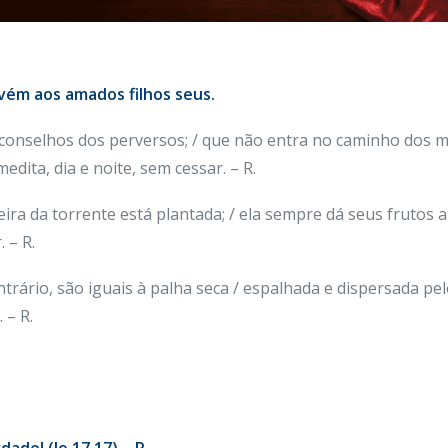
vém aos amados filhos seus.
s conselhos dos perversos; / que não entra no caminho dos 
edita, dia e noite, sem cessar. – R.
eira da torrente está plantada; / ela sempre dá seus frutos 
 – R.
trário, são iguais à palha seca / espalhada e dispersada pel
 – R.