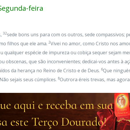
egunda-feira
32
s,
sede bons uns para com os outros, sede compassivos;
2
mo filhos que ele ama.
Vivei no amor, como Cristo nos amo
ou qualquer espécie de impureza ou cobiça sequer sejam m
ou obscenas, que são inconvenientes; dedicai-vos antes à aç
6
uídos da herança no Reino de Cristo e de Deus.
Que ninguém
8
Não sejais seus cúmplices.
Outrora éreis trevas, mas agora 