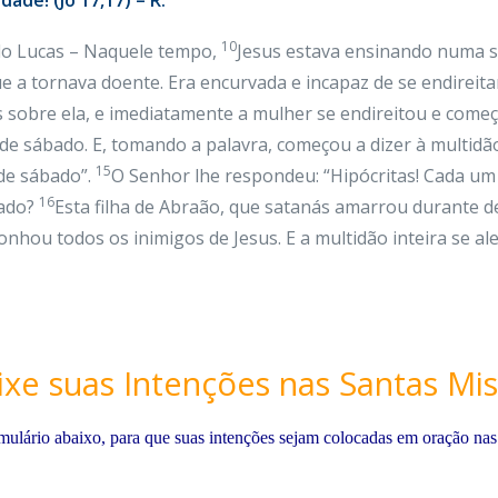
dade! (Jo 17,17) – R.
10
do Lucas – Naquele tempo,
Jesus estava ensinando numa 
ue a tornava doente. Era encurvada e incapaz de se endireita
 sobre ela, e imediatamente a mulher se endireitou e come
de sábado. E, tomando a palavra, começou a dizer à multidão:
15
de sábado”.
O Senhor lhe respondeu: “Hipócritas! Cada um 
16
bado?
Esta filha de Abraão, que satanás amarrou durante de
nhou todos os inimigos de Jesus. E a multidão inteira se ale
ixe suas Intenções nas Santas Mis
mulário abaixo, para que suas intenções sejam colocadas em oração nas