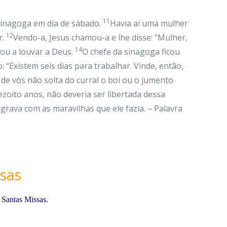
11
sinagoga em dia de sábado.
Havia aí uma mulher
12
r.
Vendo-a, Jesus chamou-a e lhe disse: “Mulher,
14
çou a louvar a Deus.
O chefe da sinagoga ficou
 “Existem seis dias para trabalhar. Vinde, então,
de vós não solta do curral o boi ou o jumento
zoito anos, não deveria ser libertada dessa
grava com as maravilhas que ele fazia. – Palavra
sas
 Santas Missas.