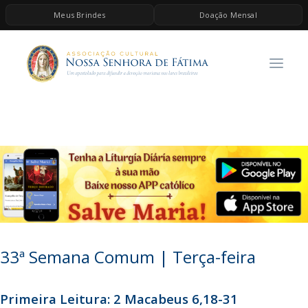
Meus Brindes
Doação Mensal
HOME
A ASSOCIAÇÃO
CONTEÚDOS DE MARIA
ESPIRITUALIDADE
AS MELHORES MÚSICAS CATÓLICAS
BRINDES
QUERO DOAR
33ª Semana Comum | Terça-feira
Primeira Leitura: 2 Macabeus 6,18-31