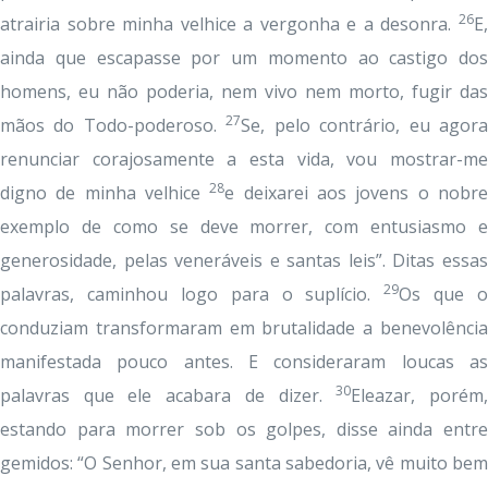
26
atrairia sobre minha velhice a vergonha e a desonra.
E,
ainda que escapasse por um momento ao castigo dos
homens, eu não poderia, nem vivo nem morto, fugir das
27
mãos do Todo-poderoso.
Se, pelo contrário, eu agor
renunciar corajosamente a esta vida, vou mostrar-me
28
digno de minha velhice
e deixarei aos jovens o nobr
exemplo de como se deve morrer, com entusiasmo e
generosidade, pelas veneráveis e santas leis”. Ditas essas
29
palavras, caminhou logo para o suplício.
Os que o
conduziam transformaram em brutalidade a benevolência
manifestada pouco antes. E consideraram loucas as
30
palavras que ele acabara de dizer.
Eleazar, porém
estando para morrer sob os golpes, disse ainda entre
gemidos: “O Senhor, em sua santa sabedoria, vê muito bem