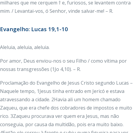
milhares que me cerquem † e, furiosos, se levantem contra
mim. / Levantai-vos, ó Senhor, vinde salvar-me! – R.
Evangelho: Lucas 19,1-10
Aleluia, aleluia, aleluia.
Por amor, Deus enviou-nos o seu Filho / como vítima por
nossas transgressões (1Jo 4,10). – R.
Proclamação do Evangelho de Jesus Cristo segundo Lucas –
Naquele tempo, 1Jesus tinha entrado em Jericó e estava
atravessando a cidade. 2Havia ali um homem chamado
Zaqueu, que era chefe dos cobradores de impostos e muito
rico. 3Zaqueu procurava ver quem era Jesus, mas não
conseguia, por causa da multidão, pois era muito baixo.
4Então ele correu à frente e subiu numa figueira para ver