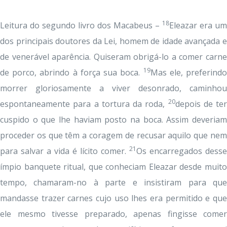
18
Leitura do segundo livro dos Macabeus –
Eleazar era um
dos principais doutores da Lei, homem de idade avançada e
de venerável aparência. Quiseram obrigá-lo a comer carne
19
de porco, abrindo à força sua boca.
Mas ele, preferind
morrer gloriosamente a viver desonrado, caminhou
20
espontaneamente para a tortura da roda,
depois de ter
cuspido o que lhe haviam posto na boca. Assim deveriam
proceder os que têm a coragem de recusar aquilo que nem
21
para salvar a vida é lícito comer.
Os encarregados desse
ímpio banquete ritual, que conheciam Eleazar desde muito
tempo, chamaram-no à parte e insistiram para que
mandasse trazer carnes cujo uso lhes era permitido e que
ele mesmo tivesse preparado, apenas fingisse comer