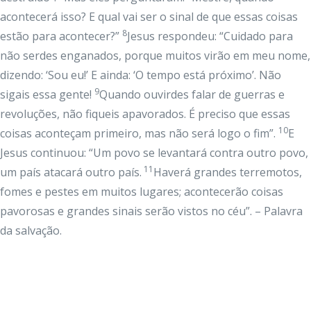
acontecerá isso? E qual vai ser o sinal de que essas coisas
8
estão para acontecer?”
Jesus respondeu: “Cuidado para
não serdes enganados, porque muitos virão em meu nome,
dizendo: ‘Sou eu!’ E ainda: ‘O tempo está próximo’. Não
9
sigais essa gente!
Quando ouvirdes falar de guerras e
revoluções, não fiqueis apavorados. É preciso que essas
10
coisas aconteçam primeiro, mas não será logo o fim”.
E
Jesus continuou: “Um povo se levantará contra outro povo,
11
um país atacará outro país.
Haverá grandes terremotos,
fomes e pestes em muitos lugares; acontecerão coisas
pavorosas e grandes sinais serão vistos no céu”. – Palavra
da salvação.