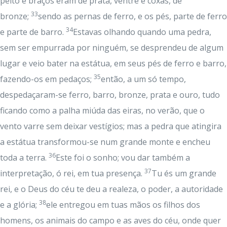
peito e braços eram de prata, ventre e coxas, de
33
bronze;
sendo as pernas de ferro, e os pés, parte de ferro
34
e parte de barro.
Estavas olhando quando uma pedra,
sem ser empurrada por ninguém, se desprendeu de algum
lugar e veio bater na estátua, em seus pés de ferro e barro,
35
fazendo-os em pedaços;
então, a um só tempo,
despedaçaram-se ferro, barro, bronze, prata e ouro, tudo
ficando como a palha miúda das eiras, no verão, que o
vento varre sem deixar vestígios; mas a pedra que atingira
a estátua transformou-se num grande monte e encheu
36
toda a terra.
Este foi o sonho; vou dar também a
37
interpretação, ó rei, em tua presença.
Tu és um grande
rei, e o Deus do céu te deu a realeza, o poder, a autoridade
38
e a glória;
ele entregou em tuas mãos os filhos dos
homens, os animais do campo e as aves do céu, onde quer