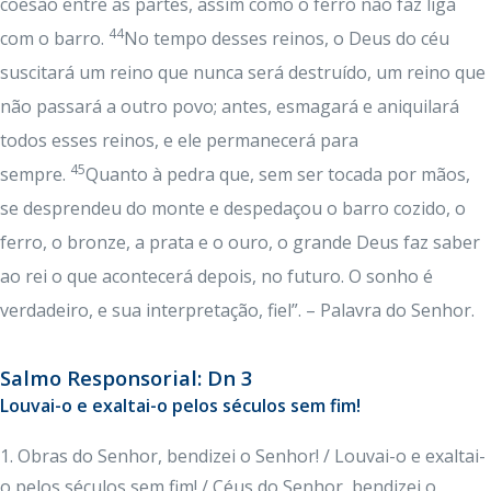
coesão entre as partes, assim como o ferro não faz liga
44
com o barro.
No tempo desses reinos, o Deus do céu
suscitará um reino que nunca será destruído, um reino que
não passará a outro povo; antes, esmagará e aniquilará
todos esses reinos, e ele permanecerá para
45
sempre.
Quanto à pedra que, sem ser tocada por mãos,
se desprendeu do monte e despedaçou o barro cozido, o
ferro, o bronze, a prata e o ouro, o grande Deus faz saber
ao rei o que acontecerá depois, no futuro. O sonho é
verdadeiro, e sua interpretação, fiel”. – Palavra do Senhor.
Salmo Responsorial: Dn 3
Louvai-o e exaltai-o pelos séculos sem fim!
1. Obras do Senhor, bendizei o Senhor! / Louvai-o e exaltai-
o pelos séculos sem fim! / Céus do Senhor, bendizei o