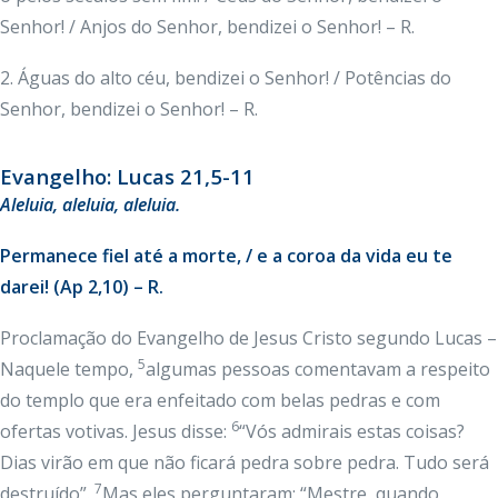
Senhor! / Anjos do Senhor, bendizei o Senhor! – R.
2. Águas do alto céu, bendizei o Senhor! / Potências do
Senhor, bendizei o Senhor! – R.
Evangelho: Lucas 21,5-11
Aleluia, aleluia, aleluia.
Permanece fiel até a morte, / e a coroa da vida eu te
darei! (Ap 2,10) – R.
Proclamação do Evangelho de Jesus Cristo segundo Lucas –
5
Naquele tempo,
algumas pessoas comentavam a respeito
do templo que era enfeitado com belas pedras e com
6
ofertas votivas. Jesus disse:
“Vós admirais estas coisas?
Dias virão em que não ficará pedra sobre pedra. Tudo será
7
destruído”.
Mas eles perguntaram: “Mestre, quando