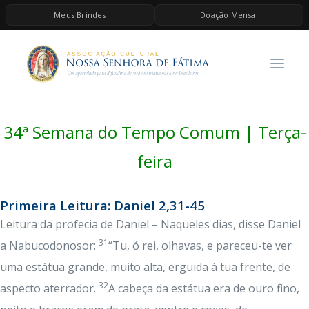
Meus Brindes
Doação Mensal
HOME
A ASSOCIAÇÃO
CONTEÚDOS DE MARIA
34ª Semana do Tempo Comum | Terça-
ESPIRITUALIDADE
AS MELHORES MÚSICAS CATÓLICAS
feira
BRINDES
Primeira Leitura: Daniel 2,31-45
QUERO DOAR
Leitura da profecia de Daniel – Naqueles dias, disse Daniel
31
a Nabucodonosor:
“Tu, ó rei, olhavas, e pareceu-te ver
uma estátua grande, muito alta, erguida à tua frente, de
32
aspecto aterrador.
A cabeça da estátua era de ouro fino,