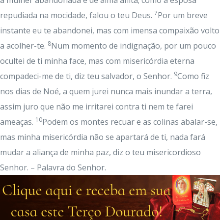
a mulher abandonada e de alma aflita; como a esposa
7
repudiada na mocidade, falou o teu Deus.
Por um breve
instante eu te abandonei, mas com imensa compaixão volto
8
a acolher-te.
Num momento de indignação, por um pouco
ocultei de ti minha face, mas com misericórdia eterna
9
compadeci-me de ti, diz teu salvador, o Senhor.
Como fiz
nos dias de Noé, a quem jurei nunca mais inundar a terra,
assim juro que não me irritarei contra ti nem te farei
10
ameaças.
Podem os montes recuar e as colinas abalar-se,
mas minha misericórdia não se apartará de ti, nada fará
mudar a aliança de minha paz, diz o teu misericordioso
Senhor. – Palavra do Senhor.