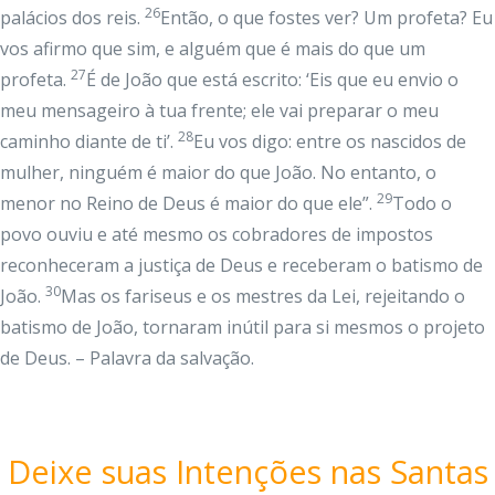
26
palácios dos reis.
Então, o que fostes ver? Um profeta? Eu
vos afirmo que sim, e alguém que é mais do que um
27
profeta.
É de João que está escrito: ‘Eis que eu envio o
meu mensageiro à tua frente; ele vai preparar o meu
28
caminho diante de ti’.
Eu vos digo: entre os nascidos de
mulher, ninguém é maior do que João. No entanto, o
29
menor no Reino de Deus é maior do que ele”.
Todo o
povo ouviu e até mesmo os cobradores de impostos
reconheceram a justiça de Deus e receberam o batismo de
30
João.
Mas os fariseus e os mestres da Lei, rejeitando o
batismo de João, tornaram inútil para si mesmos o projeto
de Deus. – Palavra da salvação.
Deixe suas Intenções nas Santas