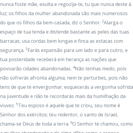
nunca foste mãe, exulta e regozija-te, tu que nunca deste à
luz; os filhos da mulher abandonada são mais numerosos
2
do que os filhos da bem-casada, diz o Senhor.
Alarga o
espaço de tua tenda e distende bastante as peles das tuas
barracas; usa cordas bem longas e finca as estacas com
3
segurança.
Farás expansão para um lado e para outro, e
tua posteridade receberá em herança as nações que
4
povoarão cidades abandonadas.
Não tenhas medo, pois
não sofrerás afronta alguma; nem te perturbes, pois não
tens de que te envergonhar; esquecerás a vergonha sofrida
na juventude e não te recordarás mais da humilhação da
5
viuvez.
Teu esposo é aquele que te criou, seu nome é
Senhor dos exércitos; teu redentor, o santo de Israel,
6
chama-se Deus de toda a terra.
O Senhor te chamou, como