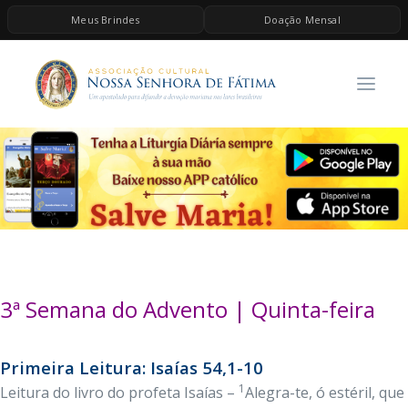
Meus Brindes
Doação Mensal
HOME
A ASSOCIAÇÃO
CONTEÚDOS DE MARIA
ESPIRITUALIDADE
AS MELHORES MÚSICAS CATÓLICAS
BRINDES
QUERO DOAR
3ª Semana do Advento | Quinta-feira
Primeira Leitura: Isaías 54,1-10
1
Leitura do livro do profeta Isaías –
Alegra-te, ó estéril, que