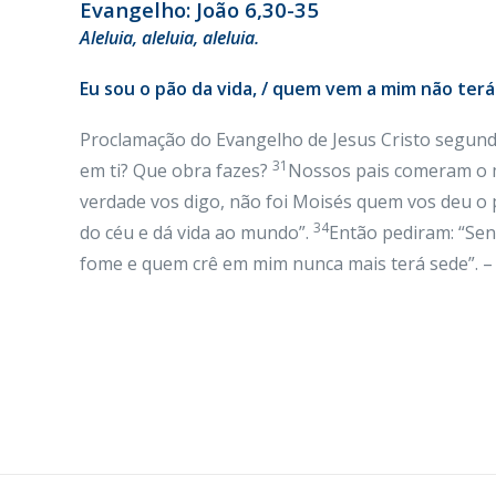
Evangelho: João 6,30-35
Aleluia, aleluia, aleluia.
Eu sou o pão da vida, / quem vem a mim não terá f
Proclamação do Evangelho de Jesus Cristo segund
31
em ti? Que obra fazes?
Nossos pais comeram o ma
verdade vos digo, não foi Moisés quem vos deu o 
34
do céu e dá vida ao mundo”.
Então pediram: “Se
fome e quem crê em mim nunca mais terá sede”. – 