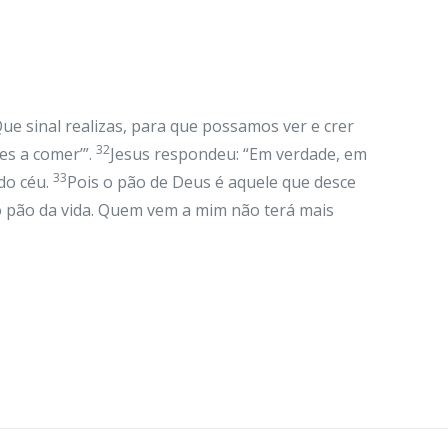
Que sinal realizas, para que possamos ver e crer
32
es a comer’”.
Jesus respondeu: “Em verdade, em
33
do céu.
Pois o pão de Deus é aquele que desce
 o pão da vida. Quem vem a mim não terá mais