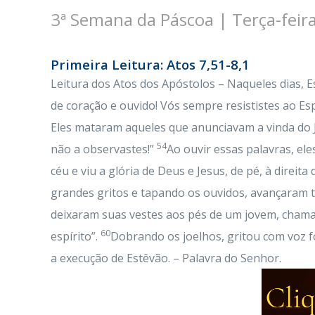
3ª Semana da Páscoa | Terça-feir
Primeira Leitura: Atos 7,51-8,1
Leitura dos Atos dos Apóstolos – Naqueles dias, E
de coração e ouvido! Vós sempre resististes ao Es
Eles mataram aqueles que anunciavam a vinda do Ju
54
não a observastes!”
Ao ouvir essas palavras, el
céu e viu a glória de Deus e Jesus, de pé, à direita
grandes gritos e tapando os ouvidos, avançaram 
deixaram suas vestes aos pés de um jovem, cham
60
espírito”.
Dobrando os joelhos, gritou com voz fo
a execução de Estêvão. – Palavra do Senhor.