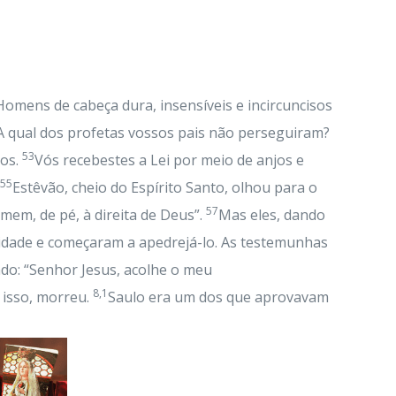
Homens de cabeça dura, insensíveis e incircuncisos
A qual dos profetas vossos pais não perseguiram?
53
nos.
Vós recebestes a Lei por meio de anjos e
55
Estêvão, cheio do Espírito Santo, olhou para o
57
omem, de pé, à direita de Deus”.
Mas eles, dando
idade e começaram a apedrejá-lo. As testemunhas
do: “Senhor Jesus, acolhe o meu
8,1
 isso, morreu.
Saulo era um dos que aprovavam