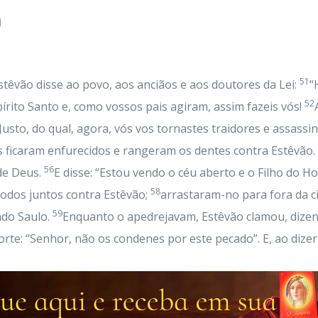
a
51
stêvão disse ao povo, aos anciãos e aos doutores da Lei:
“
52
pírito Santo e, como vossos pais agiram, assim fazeis vós!
sto, do qual, agora, vós vos tornastes traidores e assassi
es ficaram enfurecidos e rangeram os dentes contra Estêvão.
56
 de Deus.
E disse: “Estou vendo o céu aberto e o Filho do H
58
todos juntos contra Estêvão;
arrastaram-no para fora da c
59
ado Saulo.
Enquanto o apedrejavam, Estêvão clamou, dizen
rte: “Senhor, não os condenes por este pecado”. E, ao dizer