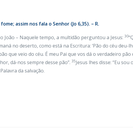
ome; assim nos fala o Senhor (Jo 6,35). – R.
30
o João – Naquele tempo, a multidão perguntou a Jesus:
“
ná no deserto, como está na Escritura: ‘Pão do céu deu-lh
pão que veio do céu. É meu Pai que vos dá o verdadeiro pão 
35
nhor, dá-nos sempre desse pão”.
Jesus lhes disse: “Eu sou
Palavra da salvação.