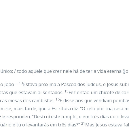
co; / todo aquele que crer nele há de ter a vida eterna (Jo 3
13
do João –
Estava próxima a Páscoa dos judeus, e Jesus sub
15
stas que estavam aí sentados.
Fez então um chicote de cor
16
u as mesas dos cambistas.
E disse aos que vendiam pombas:
m-se, mais tarde, que a Escritura diz: “O zelo por tua casa 
Ele respondeu: “Destruí este templo, e em três dias eu o leva
21
ário e tu o levantarás em três dias?”
Mas Jesus estava fa