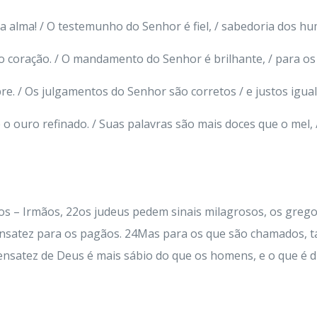
 a alma! / O testemunho do Senhor é fiel, / sabedoria dos hum
ao coração. / O mandamento do Senhor é brilhante, / para os 
re. / Os julgamentos do Senhor são corretos / e justos igual
 o ouro refinado. / Suas palavras são mais doces que o mel, /
tios – Irmãos, 22os judeus pedem sinais milagrosos, os gr
nsensatez para os pagãos. 24Mas para os que são chamados, 
ensatez de Deus é mais sábio do que os homens, e o que é d