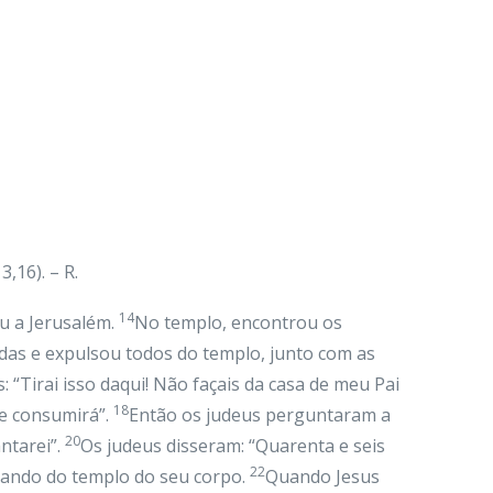
,16). – R.
14
iu a Jerusalém.
No templo, encontrou os
das e expulsou todos do templo, junto com as
 “Tirai isso daqui! Não façais da casa de meu Pai
18
me consumirá”.
Então os judeus perguntaram a
20
ntarei”.
Os judeus disseram: “Quarenta e seis
22
lando do templo do seu corpo.
Quando Jesus