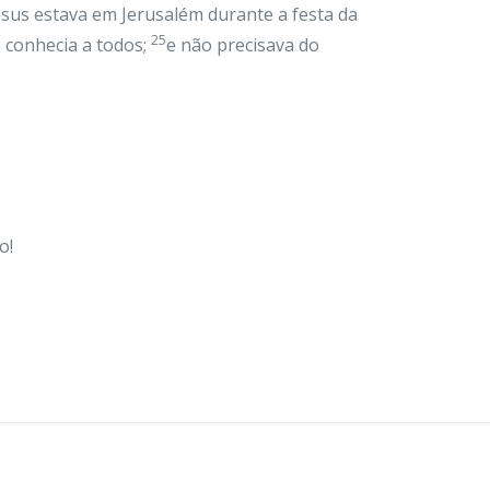
esus estava em Jerusalém durante a festa da
25
e conhecia a todos;
e não precisava do
o!