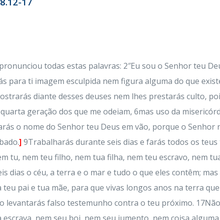
-8.12-17
pronunciou todas estas palavras: 2″Eu sou o Senhor teu Deus
s para ti imagem esculpida nem figura alguma do que existe
prostrarás diante desses deuses nem lhes prestarás culto, p
ra e quarta geração dos que me odeiam, 6mas uso da miseric
rás o nome do Senhor teu Deus em vão, porque o Senhor n
ábado.
]
9Trabalharás durante seis dias e farás todos os teus
m tu, nem teu filho, nem tua filha, nem teu escravo, nem t
is dias o céu, a terra e o mar e tudo o que eles contêm; ma
teu pai e tua mãe, para que vivas longos anos na terra qu
 levantarás falso testemunho contra o teu próximo. 17Não 
 escrava, nem seu boi, nem seu jumento, nem coisa alguma 