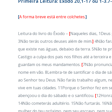
Primeira Leitura: Êxodo 20,1-17 ou 1-3.7
[
A forma breve está entre colchetes.
]
Leitura do livro do Êxodo –
[
Naqueles dias, 1Deus 
3Não terás outros deuses além de mim.
]
4Não fará
que existe nas águas, debaixo da terra. 5Não te 
Castigo a culpa dos pais nos filhos até a tercei
guardam os meus mandamentos.
[
7Não pronuncia
nome em vão. 8Lembra-te de santificar o dia de s
ao Senhor teu Deus. Não farás trabalho algum, ne
vive em tuas cidades. 11Porque o Senhor fez em se
abençoou o dia do sábado e o santificou.
[
12Honra 
14Não cometerás adultério. 15Não furtarás. 16Não
mulher do teu próximo, nem seu escravo, nem sua