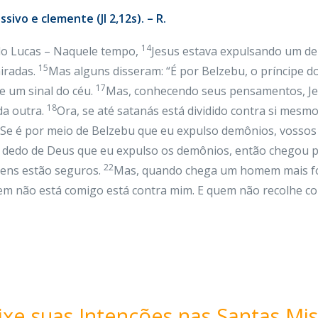
sivo e clemente (Jl 2,12s). – R.
14
do Lucas – Naquele tempo,
Jesus estava expulsando um d
15
iradas.
Mas alguns disseram: “É por Belzebu, o príncipe d
17
e um sinal do céu.
Mas, conhecendo seus pensamentos, Jesu
18
da outra.
Ora, se até satanás está dividido contra si mesm
Se é por meio de Belzebu que eu expulso demônios, vossos 
o dedo de Deus que eu expulso os demônios, então chegou p
22
bens estão seguros.
Mas, quando chega um homem mais for
m não está comigo está contra mim. E quem não recolhe co
ixe suas Intenções nas Santas Mis