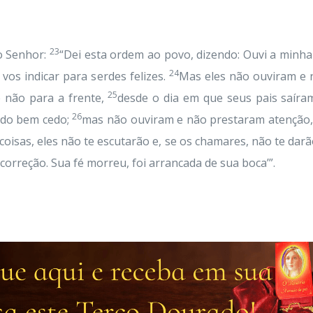
23
 o Senhor:
“Dei esta ordem ao povo, dizendo: Ouvi a minha
24
vos indicar para serdes felizes.
Mas eles não ouviram e n
25
e não para a frente,
desde o dia em que seus pais saíram
26
ando bem cedo;
mas não ouviram e não prestaram atenção, 
 coisas, eles não te escutarão e, se os chamares, não te dar
correção. Sua fé morreu, foi arrancada de sua boca’”.