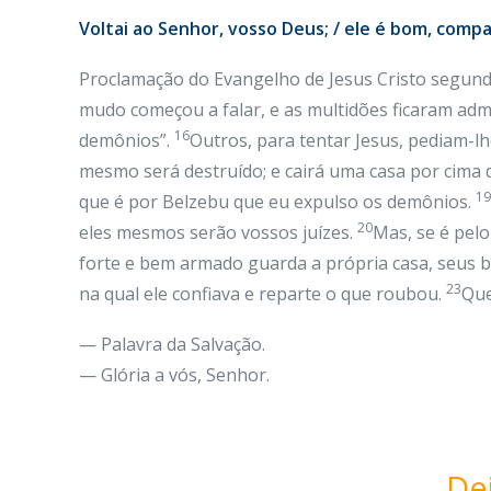
Voltai ao Senhor, vosso Deus; / ele é bom, compas
Proclamação do Evangelho de Jesus Cristo segun
mudo começou a falar, e as multidões ficaram adm
16
demônios”.
Outros, para tentar Jesus, pediam-lh
mesmo será destruído; e cairá uma casa por cima 
19
que é por Belzebu que eu expulso os demônios.
20
eles mesmos serão vossos juízes.
Mas, se é pel
forte e bem armado guarda a própria casa, seus 
23
na qual ele confiava e reparte o que roubou.
Que
— Palavra da Salvação.
— Glória a vós, Senhor.
De