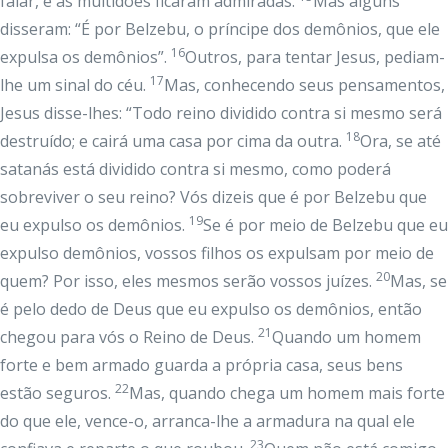
falar, e as multidões ficaram admiradas.
Mas alguns
disseram: “É por Belzebu, o príncipe dos demônios, que ele
16
expulsa os demônios”.
Outros, para tentar Jesus, pediam-
17
lhe um sinal do céu.
Mas, conhecendo seus pensamentos,
Jesus disse-lhes: “Todo reino dividido contra si mesmo será
18
destruído; e cairá uma casa por cima da outra.
Ora, se até
satanás está dividido contra si mesmo, como poderá
sobreviver o seu reino? Vós dizeis que é por Belzebu que
19
eu expulso os demônios.
Se é por meio de Belzebu que eu
expulso demônios, vossos filhos os expulsam por meio de
20
quem? Por isso, eles mesmos serão vossos juízes.
Mas, se
é pelo dedo de Deus que eu expulso os demônios, então
21
chegou para vós o Reino de Deus.
Quando um homem
forte e bem armado guarda a própria casa, seus bens
22
estão seguros.
Mas, quando chega um homem mais forte
do que ele, vence-o, arranca-lhe a armadura na qual ele
23