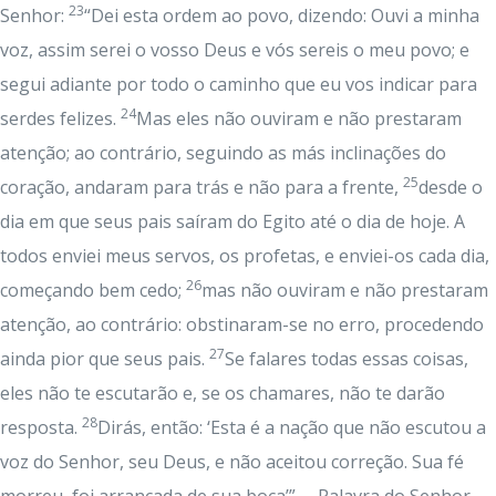
23
Senhor:
“Dei esta ordem ao povo, dizendo: Ouvi a minha
voz, assim serei o vosso Deus e vós sereis o meu povo; e
segui adiante por todo o caminho que eu vos indicar para
24
serdes felizes.
Mas eles não ouviram e não prestaram
atenção; ao contrário, seguindo as más inclinações do
25
coração, andaram para trás e não para a frente,
desde o
dia em que seus pais saíram do Egito até o dia de hoje. A
todos enviei meus servos, os profetas, e enviei-os cada dia,
26
começando bem cedo;
mas não ouviram e não prestaram
atenção, ao contrário: obstinaram-se no erro, procedendo
27
ainda pior que seus pais.
Se falares todas essas coisas,
eles não te escutarão e, se os chamares, não te darão
28
resposta.
Dirás, então: ‘Esta é a nação que não escutou a
voz do Senhor, seu Deus, e não aceitou correção. Sua fé