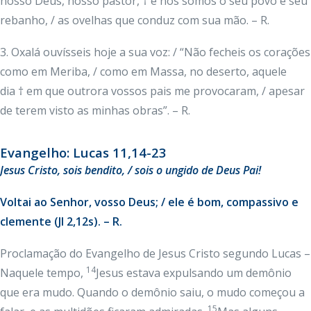
nosso Deus, nosso pastor, † e nós somos o seu povo e seu
rebanho, / as ovelhas que conduz com sua mão. – R.
3. Oxalá ouvísseis hoje a sua voz: / “Não fecheis os corações
como em Meriba, / como em Massa, no deserto, aquele
dia † em que outrora vossos pais me provocaram, / apesar
de terem visto as minhas obras”. – R.
Evangelho: Lucas 11,14-23
Jesus Cristo, sois bendito, / sois o ungido de Deus Pai!
Voltai ao Senhor, vosso Deus; / ele é bom, compassivo e
clemente (Jl 2,12s). – R.
Proclamação do Evangelho de Jesus Cristo segundo Lucas –
14
Naquele tempo,
Jesus estava expulsando um demônio
que era mudo. Quando o demônio saiu, o mudo começou a
15