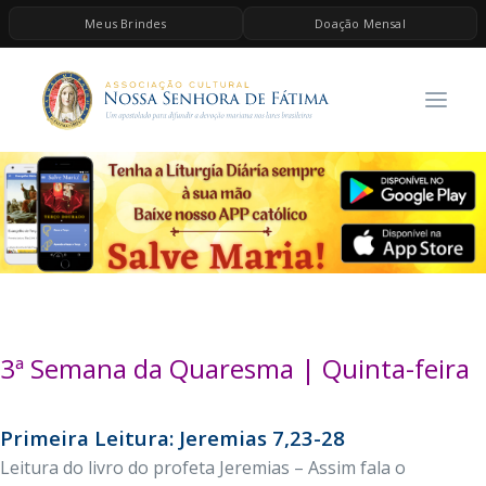
Meus Brindes
Doação Mensal
HOME
A ASSOCIAÇÃO
CONTEÚDOS DE MARIA
ESPIRITUALIDADE
AS MELHORES MÚSICAS CATÓLICAS
BRINDES
QUERO DOAR
3ª Semana da Quaresma | Quinta-feira
Primeira Leitura: Jeremias 7,23-28
Leitura do livro do profeta Jeremias – Assim fala o