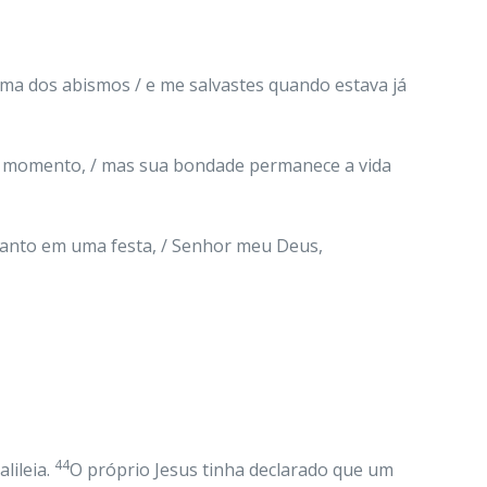
 alma dos abismos / e me salvastes quando estava já
s um momento, / mas sua bondade permanece a vida
pranto em uma festa, / Senhor meu Deus,
44
lileia.
O próprio Jesus tinha declarado que um