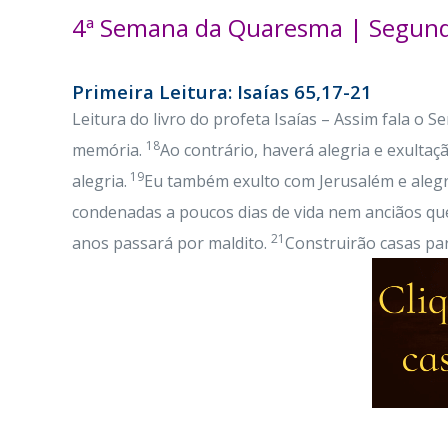
4ª Semana da Quaresma | Segund
Primeira Leitura: Isaías 65,17-21
Leitura do livro do profeta Isaías – Assim fala o S
18
memória.
Ao contrário, haverá alegria e exultaç
19
alegria.
Eu também exulto com Jerusalém e alegro
condenadas a poucos dias de vida nem anciãos qu
21
anos passará por maldito.
Construirão casas par