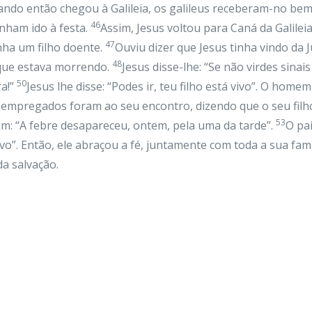
ndo então chegou à Galileia, os galileus receberam-no bem,
46
nham ido à festa.
Assim, Jesus voltou para Caná da Galile
47
nha um filho doente.
Ouviu dizer que Jesus tinha vindo da J
48
 que estava morrendo.
Jesus disse-lhe: “Se não virdes sinais
50
ra!”
Jesus lhe disse: “Podes ir, teu filho está vivo”. O home
empregados foram ao seu encontro, dizendo que o seu filho
53
m: “A febre desapareceu, ontem, pela uma da tarde”.
O pa
ivo”. Então, ele abraçou a fé, juntamente com toda a sua famí
da salvação.