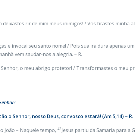
não deixastes rir de mim meus inimigos! / Vós tirastes minha
graças e invocai seu santo nome! / Pois sua ira dura apena
e manhã vem saudar-nos a alegria. – R.
e, Senhor, o meu abrigo protetor! / Transformastes o meu 
 Senhor!
ntão o Senhor, nosso Deus, convosco estará! (Am 5,14) – R.
43
do João – Naquele tempo,
Jesus partiu da Samaria para a Ga