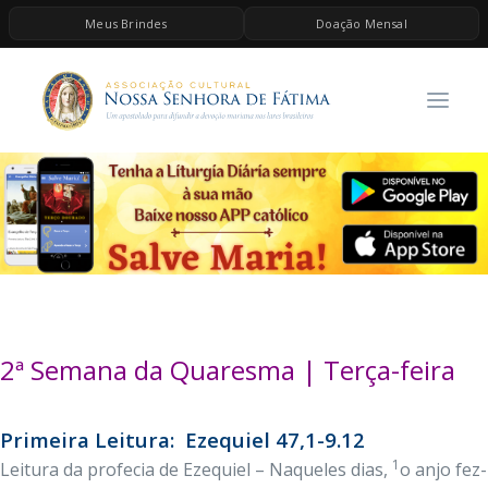
Meus Brindes
Doação Mensal
HOME
A ASSOCIAÇÃO
CONTEÚDOS DE MARIA
ESPIRITUALIDADE
AS MELHORES MÚSICAS CATÓLICAS
BRINDES
QUERO DOAR
2ª Semana da Quaresma | Terça-feira
Primeira Leitura: Ezequiel 47,1-9.12
1
Leitura da profecia de Ezequiel – Naqueles dias,
o anjo fez-