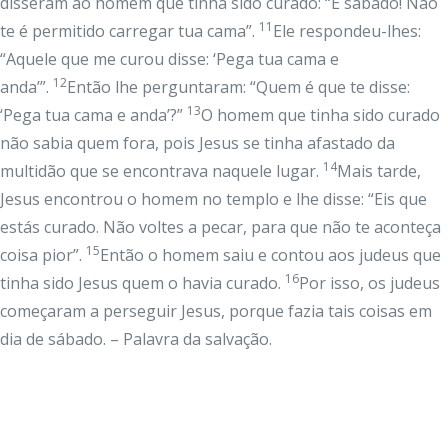
disseram ao homem que tinha sido curado: “É sábado! Não
11
te é permitido carregar tua cama”.
Ele respondeu-lhes:
“Aquele que me curou disse: ‘Pega tua cama e
12
anda’”.
Então lhe perguntaram: “Quem é que te disse:
13
‘Pega tua cama e anda’?”
O homem que tinha sido curado
não sabia quem fora, pois Jesus se tinha afastado da
14
multidão que se encontrava naquele lugar.
Mais tarde,
Jesus encontrou o homem no templo e lhe disse: “Eis que
estás curado. Não voltes a pecar, para que não te aconteça
15
coisa pior”.
Então o homem saiu e contou aos judeus que
16
tinha sido Jesus quem o havia curado.
Por isso, os judeus
começaram a perseguir Jesus, porque fazia tais coisas em
dia de sábado. – Palavra da salvação.