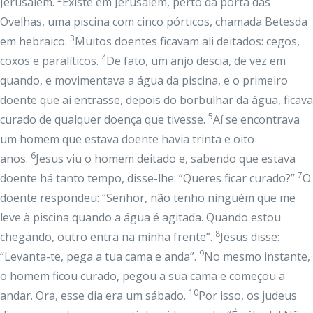
Jerusalém.
Existe em Jerusalém, perto da porta das
Ovelhas, uma piscina com cinco pórticos, chamada Betesda
3
em hebraico.
Muitos doentes ficavam ali deitados: cegos,
4
coxos e paralíticos.
De fato, um anjo descia, de vez em
quando, e movimentava a água da piscina, e o primeiro
doente que aí entrasse, depois do borbulhar da água, ficava
5
curado de qualquer doença que tivesse.
Aí se encontrava
um homem que estava doente havia trinta e oito
6
anos.
Jesus viu o homem deitado e, sabendo que estava
7
doente há tanto tempo, disse-lhe: “Queres ficar curado?”
O
doente respondeu: “Senhor, não tenho ninguém que me
leve à piscina quando a água é agitada. Quando estou
8
chegando, outro entra na minha frente”.
Jesus disse:
9
“Levanta-te, pega a tua cama e anda”.
No mesmo instante,
o homem ficou curado, pegou a sua cama e começou a
10
andar. Ora, esse dia era um sábado.
Por isso, os judeus