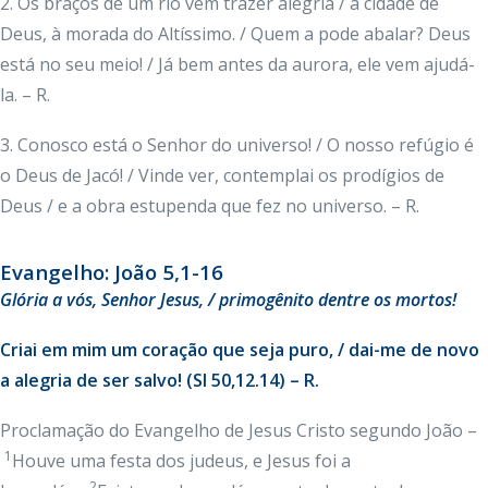
2. Os braços de um rio vêm trazer alegria / à cidade de
Deus, à morada do Altíssimo. / Quem a pode abalar? Deus
está no seu meio! / Já bem antes da aurora, ele vem ajudá-
la. – R.
3. Conosco está o Senhor do universo! / O nosso refúgio é
o Deus de Jacó! / Vinde ver, contemplai os prodígios de
Deus / e a obra estupenda que fez no universo. – R.
Evangelho: João 5,1-16
Glória
a vós, Senhor Jesus, / primogênito dentre os mortos!
Criai em mim um coração que seja puro, / dai-me de novo
a alegria de ser salvo! (Sl 50,12.14) – R.
Proclamação do Evangelho de Jesus Cristo segundo João –
1
Houve uma festa dos judeus, e Jesus foi a
2