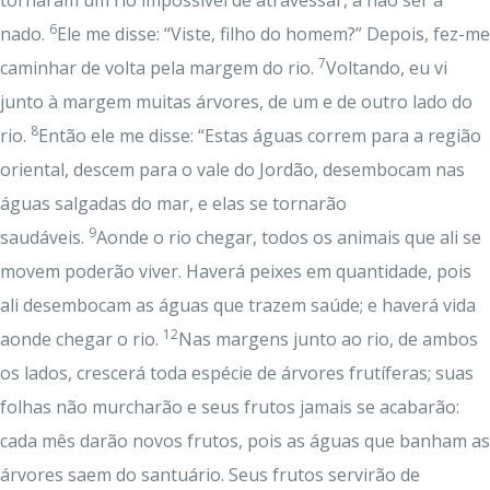
tornaram um rio impossível de atravessar, a não ser a
6
nado.
Ele me disse: “Viste, filho do homem?” Depois, fez-me
7
caminhar de volta pela margem do rio.
Voltando, eu vi
junto à margem muitas árvores, de um e de outro lado do
8
rio.
Então ele me disse: “Estas águas correm para a região
oriental, descem para o vale do Jordão, desembocam nas
águas salgadas do mar, e elas se tornarão
9
saudáveis.
Aonde o rio chegar, todos os animais que ali se
movem poderão viver. Haverá peixes em quantidade, pois
ali desembocam as águas que trazem saúde; e haverá vida
12
aonde chegar o rio.
Nas margens junto ao rio, de ambos
os lados, crescerá toda espécie de árvores frutíferas; suas
folhas não murcharão e seus frutos jamais se acabarão:
cada mês darão novos frutos, pois as águas que banham as
árvores saem do santuário. Seus frutos servirão de