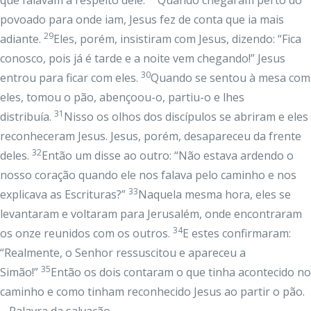
que falavam a respeito dele.
Quando chegaram perto do
povoado para onde iam, Jesus fez de conta que ia mais
29
adiante.
Eles, porém, insistiram com Jesus, dizendo: “Fica
conosco, pois já é tarde e a noite vem chegando!” Jesus
30
entrou para ficar com eles.
Quando se sentou à mesa com
eles, tomou o pão, abençoou-o, partiu-o e lhes
31
distribuía.
Nisso os olhos dos discípulos se abriram e eles
reconheceram Jesus. Jesus, porém, desapareceu da frente
32
deles.
Então um disse ao outro: “Não estava ardendo o
nosso coração quando ele nos falava pelo caminho e nos
33
explicava as Escrituras?”
Naquela mesma hora, eles se
levantaram e voltaram para Jerusalém, onde encontraram
34
os onze reunidos com os outros.
E estes confirmaram:
“Realmente, o Senhor ressuscitou e apareceu a
35
Simão!”
Então os dois contaram o que tinha acontecido no
caminho e como tinham reconhecido Jesus ao partir o pão.