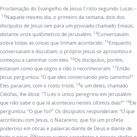
Proclamação do Evangelho de Jesus Cristo segundo Lucas –
13
Naquele mesmo dia, o primeiro da semana, dois dos
discípulos de Jesus iam para um povoado chamado Emaús,
14
distante onze quilômetros de Jerusalém.
Conversavam
15
sobre todas as coisas que tinham acontecido.
Enquanto
conversavam e discutiam, o próprio Jesus se aproximou e
16
começou a caminhar com eles.
Os discípulos, porém,
17
estavam como que cegos e não o reconheceram.
Então
Jesus perguntou: “O que ides conversando pelo caminho?”
18
Eles pararam, com o rosto triste,
e um deles, chamado
Cléofas, lhe disse: “Tu és o único peregrino em Jerusalém
19
que não sabe o que lá aconteceu nestes últimos dias?”
Ele
perguntou: “O que foi?” Os discípulos responderam: “O que
aconteceu com Jesus, o Nazareno, que foi um profeta
poderoso em obras e palavras diante de Deus e diante de
20