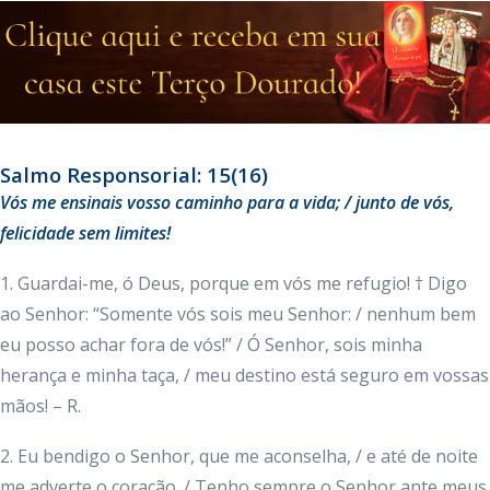
Salmo Responsorial: 15(16)
Vós me ensinais vosso caminho para a vida; / junto de vós,
felicidade sem limites!
1. Guardai-me, ó Deus, porque em vós me refugio! † Digo
ao Senhor: “Somente vós sois meu Senhor: / nenhum bem
eu posso achar fora de vós!” / Ó Senhor, sois minha
herança e minha taça, / meu destino está seguro em vossas
mãos! – R.
2. Eu bendigo o Senhor, que me aconselha, / e até de noite
me adverte o coração. / Tenho sempre o Senhor ante meus