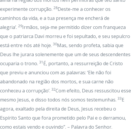
alma na região dos mortos nem permitirás que teu santo
28
experimente corrupção.
Deste-me a conhecer os
caminhos da vida, e a tua presença me encherá de
29
alegria’.
Irmãos, seja-me permitido dizer com franqueza
que o patriarca Davi morreu e foi sepultado, e seu sepulcro
30
está entre nós até hoje.
Mas, sendo profeta, sabia que
Deus lhe jurara solenemente que um de seus descendentes
31
ocuparia o trono.
É, portanto, a ressurreição de Cristo
que previu e anunciou com as palavras: ‘Ele não foi
abandonado na região dos mortos, e sua carne não
32
conheceu a corrupção’.
Com efeito, Deus ressuscitou esse
33
mesmo Jesus, e disso todos nós somos testemunhas.
E
agora, exaltado pela direita de Deus, Jesus recebeu o
Espírito Santo que fora prometido pelo Pai e o derramou,
como estais vendo e ouvindo”. – Palavra do Senhor.