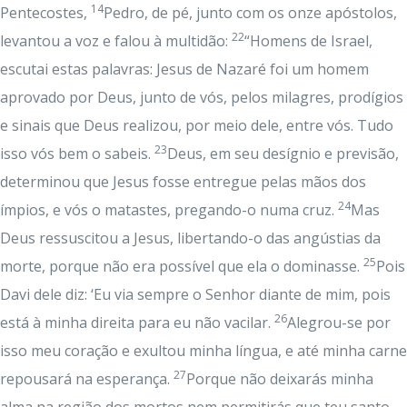
14
Pentecostes,
Pedro, de pé, junto com os onze apóstolos,
22
levantou a voz e falou à multidão:
“Homens de Israel,
escutai estas palavras: Jesus de Nazaré foi um homem
aprovado por Deus, junto de vós, pelos milagres, prodígios
e sinais que Deus realizou, por meio dele, entre vós. Tudo
23
isso vós bem o sabeis.
Deus, em seu desígnio e previsão,
determinou que Jesus fosse entregue pelas mãos dos
24
ímpios, e vós o matastes, pregando-o numa cruz.
Mas
Deus ressuscitou a Jesus, libertando-o das angústias da
25
morte, porque não era possível que ela o dominasse.
Pois
Davi dele diz: ‘Eu via sempre o Senhor diante de mim, pois
26
está à minha direita para eu não vacilar.
Alegrou-se por
isso meu coração e exultou minha língua, e até minha carne
27
repousará na esperança.
Porque não deixarás minha