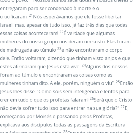
todo o povo.
Nossos sumos sacerdotes e nossos chefes o
entregaram para ser condenado à morte e o
21
crucificaram.
Nós esperávamos que ele fosse libertar
Israel, mas, apesar de tudo isso, já faz três dias que todas
22
essas coisas aconteceram!
É verdade que algumas
mulheres do nosso grupo nos deram um susto. Elas foram
23
de madrugada ao túmulo
e não encontraram o corpo
dele. Então voltaram, dizendo que tinham visto anjos e que
24
estes afirmaram que Jesus está vivo.
Alguns dos nossos
foram ao túmulo e encontraram as coisas como as
25
mulheres tinham dito. A ele, porém, ninguém o viu”.
Então
Jesus lhes disse: “Como sois sem inteligência e lentos para
26
crer em tudo o que os profetas falaram!
Será que o Cristo
27
não devia sofrer tudo isso para entrar na sua glória?”
E,
começando por Moisés e passando pelos Profetas,
explicava aos discípulos todas as passagens da Escritura
28