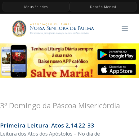
Meus Brindes
Doação Mensal
HOME
A ASSOCIAÇÃO
CONTEÚDOS DE MARIA
ESPIRITUALIDADE
AS MELHORES MÚSICAS CATÓLICAS
BRINDES
QUERO DOAR
3º Domingo da Páscoa Misericórdia
Primeira Leitura: Atos 2,14.22-33
Leitura dos Atos dos Apóstolos – No dia de