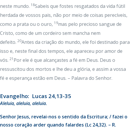
18
neste mundo.
Sabeis que fostes resgatados da vida fútil
herdada de vossos pais, não por meio de coisas perecíveis,
19
como a prata ou o ouro,
mas pelo precioso sangue de
Cristo, como de um cordeiro sem mancha nem
20
defeito.
Antes da criação do mundo, ele foi destinado para
isso e, neste final dos tempos, ele apareceu por amor de
21
vós.
Por ele é que alcançastes a fé em Deus. Deus o
ressuscitou dos mortos e lhe deu a glória, e assim a vossa
fé e esperança estão em Deus. – Palavra do Senhor.
Evangelho: Lucas 24,13-35
Aleluia, aleluia, aleluia.
Senhor Jesus, revelai-nos o sentido da Escritura; / fazei o
nosso coração arder quando falardes (Lc 24,32). – R.