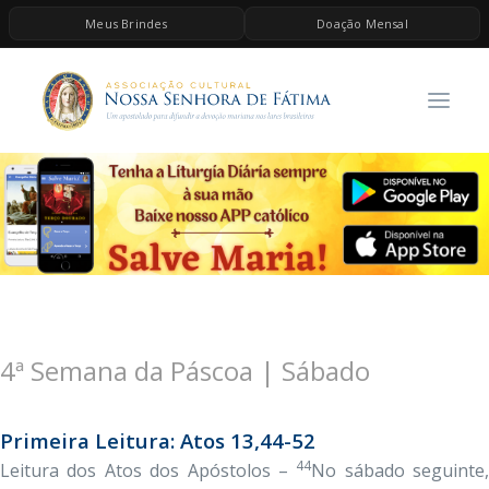
Meus Brindes
Doação Mensal
HOME
A ASSOCIAÇÃO
CONTEÚDOS DE MARIA
ESPIRITUALIDADE
AS MELHORES MÚSICAS CATÓLICAS
BRINDES
QUERO DOAR
4ª Semana da Páscoa | Sábado
Primeira Leitura: Atos 13,44-52
44
Leitura dos Atos dos Apóstolos –
No sábado seguinte,