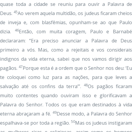
quase toda a cidade se reuniu para ouvir a Palavra de
45
Deus.
Ao verem aquela multidão, os judeus ficaram cheios
de inveja e, com blasfêmias, opunham-se ao que Paulo
46
dizia.
Então, com muita coragem, Paulo e Barnab
declararam: “Era preciso anunciar a Palavra de Deus
primeiro a vós. Mas, como a rejeitais e vos considerais
indignos da vida eterna, sabei que nos vamos dirigir aos
47
pagãos.
Porque esta é a ordem que o Senhor nos deu: ‘E
te coloquei como luz para as nações, para que leves a
48
salvação até os confins da terra’”.
Os pagãos ficaram
muito contentes quando ouviram isso e glorificavam a
Palavra do Senhor. Todos os que eram destinados à vida
49
eterna abraçaram a fé.
Desse modo, a Palavra do Senho
50
espalhava-se por toda a região.
Mas os judeus instigaram