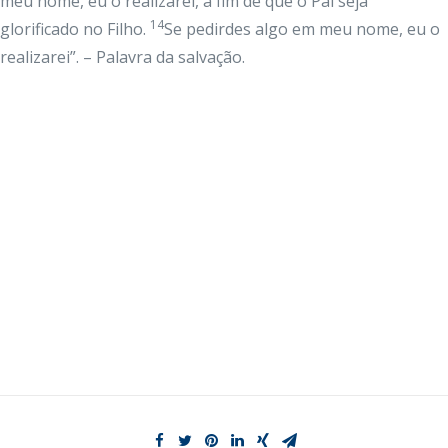
meu nome, eu o realizarei, a fim de que o Pai seja
14
glorificado no Filho.
Se pedirdes algo em meu nome, eu o
realizarei”. – Palavra da salvação.