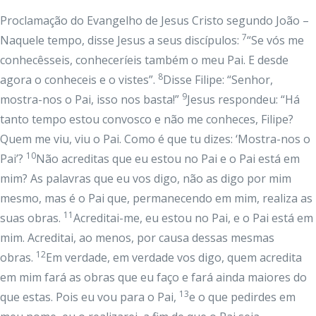
Proclamação do Evangelho de Jesus Cristo segundo João –
7
Naquele tempo, disse Jesus a seus discípulos:
“Se vós me
conhecêsseis, conheceríeis também o meu Pai. E desde
8
agora o conheceis e o vistes”.
Disse Filipe: “Senhor,
9
mostra-nos o Pai, isso nos basta!”
Jesus respondeu: “Há
tanto tempo estou convosco e não me conheces, Filipe?
Quem me viu, viu o Pai. Como é que tu dizes: ‘Mostra-nos o
10
Pai’?
Não acreditas que eu estou no Pai e o Pai está em
mim? As palavras que eu vos digo, não as digo por mim
mesmo, mas é o Pai que, permanecendo em mim, realiza as
11
suas obras.
Acreditai-me, eu estou no Pai, e o Pai está em
mim. Acreditai, ao menos, por causa dessas mesmas
12
obras.
Em verdade, em verdade vos digo, quem acredita
em mim fará as obras que eu faço e fará ainda maiores do
13
que estas. Pois eu vou para o Pai,
e o que pedirdes em