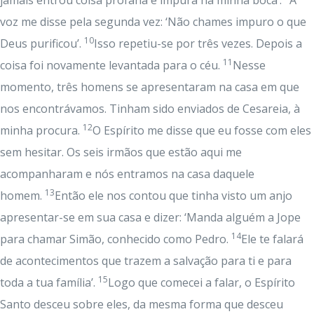
jamais entrou coisa profana e impura na minha boca’.
A
voz me disse pela segunda vez: ‘Não chames impuro o que
10
Deus purificou’.
Isso repetiu-se por três vezes. Depois a
11
coisa foi novamente levantada para o céu.
Nesse
momento, três homens se apresentaram na casa em que
nos encontrávamos. Tinham sido enviados de Cesareia, à
12
minha procura.
O Espírito me disse que eu fosse com eles
sem hesitar. Os seis irmãos que estão aqui me
acompanharam e nós entramos na casa daquele
13
homem.
Então ele nos contou que tinha visto um anjo
apresentar-se em sua casa e dizer: ‘Manda alguém a Jope
14
para chamar Simão, conhecido como Pedro.
Ele te falará
de acontecimentos que trazem a salvação para ti e para
15
toda a tua família’.
Logo que comecei a falar, o Espírito
Santo desceu sobre eles, da mesma forma que desceu