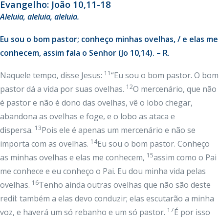
Evangelho: João 10,11-18
Aleluia
, aleluia, aleluia.
Eu sou o bom pastor; conheço minhas ovelhas, / e elas me
conhecem, assim fala o Senhor (Jo 10,14). – R.
11
Naquele tempo, disse Jesus:
“Eu sou o bom pastor. O bom
12
pastor dá a vida por suas ovelhas.
O mercenário, que não
é pastor e não é dono das ovelhas, vê o lobo chegar,
abandona as ovelhas e foge, e o lobo as ataca e
13
dispersa.
Pois ele é apenas um mercenário e não se
14
importa com as ovelhas.
Eu sou o bom pastor. Conheço
15
as minhas ovelhas e elas me conhecem,
assim como o Pai
me conhece e eu conheço o Pai. Eu dou minha vida pelas
16
ovelhas.
Tenho ainda outras ovelhas que não são deste
redil: também a elas devo conduzir; elas escutarão a minha
17
voz, e haverá um só rebanho e um só pastor.
É por isso