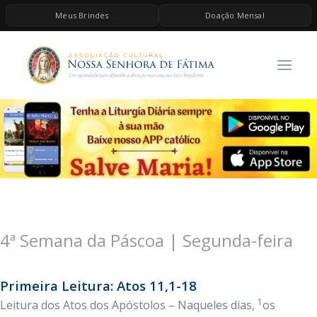
Meus Brindes
Doação Mensal
HOME
A ASSOCIAÇÃO
CONTEÚDOS DE MARIA
ESPIRITUALIDADE
AS MELHORES MÚSICAS CATÓLICAS
BRINDES
QUERO DOAR
4ª Semana da Páscoa | Segunda-feira
Primeira Leitura: Atos 11,1-18
1
Leitura dos Atos dos Apóstolos – Naqueles dias,
os