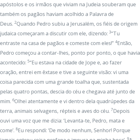
apóstolos e os irmãos que viviam na Judeia souberam que
também os pagãos haviam acolhido a Palavra de
2
Deus.
Quando Pedro subiu a Jerusalém, os fiéis de origem
3
judaica começaram a discutir com ele, dizendo:
“Tu
4
entraste na casa de pagãos e comeste com eles!”
Então,
Pedro começou a contar-lhes, ponto por ponto, o que havia
5
acontecido:
“Eu estava na cidade de Jope e, ao fazer
oração, entrei em êxtase e tive a seguinte visão: vi uma
coisa parecida com uma grande toalha que, sustentada
pelas quatro pontas, descia do céu e chegava até junto de
6
mim.
Olhei atentamente e vi dentro dela quadrúpedes da
7
terra, animais selvagens, répteis e aves do céu.
Depois
ouvi uma voz que me dizia: ‘Levanta-te, Pedro, mata e
8
come’.
Eu respondi: ‘De modo nenhum, Senhor! Porque
9