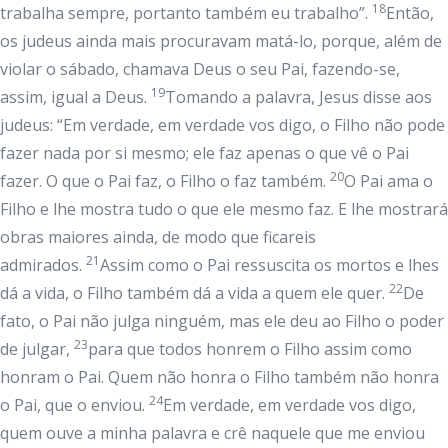
18
trabalha sempre, portanto também eu trabalho”.
Então,
os judeus ainda mais procuravam matá-lo, porque, além de
violar o sábado, chamava Deus o seu Pai, fazendo-se,
19
assim, igual a Deus.
Tomando a palavra, Jesus disse aos
judeus: “Em verdade, em verdade vos digo, o Filho não pode
fazer nada por si mesmo; ele faz apenas o que vê o Pai
20
fazer. O que o Pai faz, o Filho o faz também.
O Pai ama o
Filho e lhe mostra tudo o que ele mesmo faz. E lhe mostrará
obras maiores ainda, de modo que ficareis
21
admirados.
Assim como o Pai ressuscita os mortos e lhes
22
dá a vida, o Filho também dá a vida a quem ele quer.
De
fato, o Pai não julga ninguém, mas ele deu ao Filho o poder
23
de julgar,
para que todos honrem o Filho assim como
honram o Pai. Quem não honra o Filho também não honra
24
o Pai, que o enviou.
Em verdade, em verdade vos digo,
quem ouve a minha palavra e crê naquele que me enviou