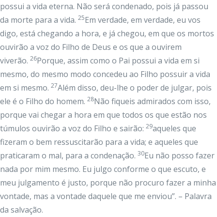
possui a vida eterna. Não será condenado, pois já passou
25
da morte para a vida.
Em verdade, em verdade, eu vos
digo, está chegando a hora, e já chegou, em que os mortos
ouvirão a voz do Filho de Deus e os que a ouvirem
26
viverão.
Porque, assim como o Pai possui a vida em si
mesmo, do mesmo modo concedeu ao Filho possuir a vida
27
em si mesmo.
Além disso, deu-lhe o poder de julgar, pois
28
ele é o Filho do homem.
Não fiqueis admirados com isso,
porque vai chegar a hora em que todos os que estão nos
29
túmulos ouvirão a voz do Filho e sairão:
aqueles que
fizeram o bem ressuscitarão para a vida; e aqueles que
30
praticaram o mal, para a condenação.
Eu não posso fazer
nada por mim mesmo. Eu julgo conforme o que escuto, e
meu julgamento é justo, porque não procuro fazer a minha
vontade, mas a vontade daquele que me enviou”. – Palavra
da salvação.