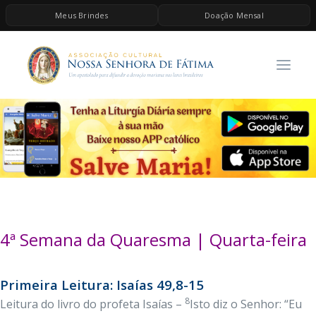
Meus Brindes
Doação Mensal
HOME
A ASSOCIAÇÃO
CONTEÚDOS DE MARIA
ESPIRITUALIDADE
AS MELHORES MÚSICAS CATÓLICAS
BRINDES
QUERO DOAR
4ª Semana da Quaresma | Quarta-feira
Primeira Leitura: Isaías 49,8-15
8
Leitura do livro do profeta Isaías –
Isto diz o Senhor: “Eu