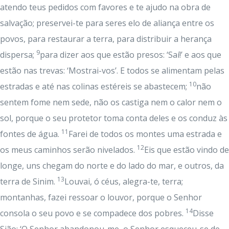
atendo teus pedidos com favores e te ajudo na obra de
salvação; preservei-te para seres elo de aliança entre os
povos, para restaurar a terra, para distribuir a herança
9
dispersa;
para dizer aos que estão presos: ‘Saí!’ e aos que
estão nas trevas: ‘Mostrai-vos’. E todos se alimentam pelas
10
estradas e até nas colinas estéreis se abastecem;
não
sentem fome nem sede, não os castiga nem o calor nem o
sol, porque o seu protetor toma conta deles e os conduz às
11
fontes de água.
Farei de todos os montes uma estrada e
12
os meus caminhos serão nivelados.
Eis que estão vindo de
longe, uns chegam do norte e do lado do mar, e outros, da
13
terra de Sinim.
Louvai, ó céus, alegra-te, terra;
montanhas, fazei ressoar o louvor, porque o Senhor
14
consola o seu povo e se compadece dos pobres.
Disse