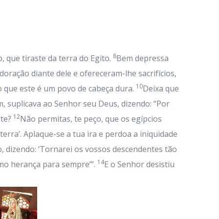
8
 que tiraste da terra do Egito.
Bem depressa
oração diante dele e ofereceram-lhe sacrifícios,
10
jo que este é um povo de cabeça dura.
Deixa que
, suplicava ao Senhor seu Deus, dizendo: “Por
12
rte?
Não permitas, te peço, que os egípcios
erra’. Aplaque-se a tua ira e perdoa a iniquidade
, dizendo: ‘Tornarei os vossos descendentes tão
14
omo herança para sempre’”.
E o Senhor desistiu