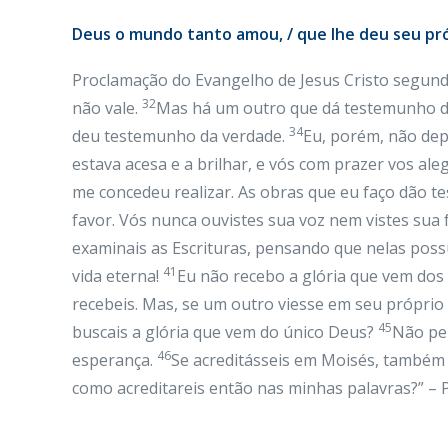
Deus o mundo tanto amou, / que lhe deu seu própr
Proclamação do Evangelho de Jesus Cristo segund
32
não vale.
Mas há um outro que dá testemunho de
34
deu testemunho da verdade.
Eu, porém, não dep
estava acesa e a brilhar, e vós com prazer vos al
me concedeu realizar. As obras que eu faço dão 
favor. Vós nunca ouvistes sua voz nem vistes sua 
examinais as Escrituras, pensando que nelas poss
41
vida eterna!
Eu não recebo a glória que vem do
recebeis. Mas, se um outro viesse em seu próprio 
45
buscais a glória que vem do único Deus?
Não pen
46
esperança.
Se acreditásseis em Moisés, também a
como acreditareis então nas minhas palavras?” – P