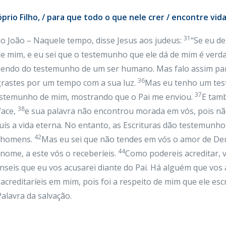
io Filho, / para que todo o que nele crer / encontre vida e
31
o João – Naquele tempo, disse Jesus aos judeus:
“Se eu d
 mim, e eu sei que o testemunho que ele dá de mim é verd
endo do testemunho de um ser humano. Mas falo assim par
36
egrastes por um tempo com a sua luz.
Mas eu tenho um test
37
testemunho de mim, mostrando que o Pai me enviou.
E tam
38
face,
e sua palavra não encontrou morada em vós, pois não
uís a vida eterna. No entanto, as Escrituras dão testemunh
42
s homens.
Mas eu sei que não tendes em vós o amor de De
44
nome, a este vós o receberíeis.
Como podereis acreditar, v
seis que eu vos acusarei diante do Pai. Há alguém que vos a
creditaríeis em mim, pois foi a respeito de mim que ele es
alavra da salvação.