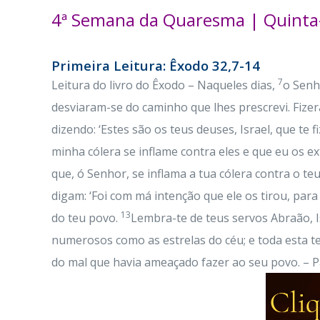
4ª Semana da Quaresma | Quinta-
Primeira Leitura: Êxodo 32,7-14
7
Leitura do livro do Êxodo – Naqueles dias,
o Senh
desviaram-se do caminho que lhes prescrevi. Fizer
dizendo: ‘Estes são os teus deuses, Israel, que te f
minha cólera se inflame contra eles e que eu os e
que, ó Senhor, se inflama a tua cólera contra o t
digam: ‘Foi com má intenção que ele os tirou, para
13
do teu povo.
Lembra-te de teus servos Abraão, I
numerosos como as estrelas do céu; e toda esta t
do mal que havia ameaçado fazer ao seu povo. – P