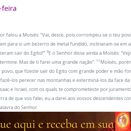
feira
or falou a Moisés: “Vai, desce, pois corrompeu-se o teu povo,
am para si um bezerro de metal fundido, inclinaram-se em ad
9
izeram sair do Egito!’”
E o Senhor disse ainda a Moisés: “Ve
11
xtermine. Mas de ti farei uma grande nação”.
Moisés, porém
eu povo, que fizeste sair do Egito com grande poder e mão fo
 fazê-los perecer nas montanhas e exterminá-los da face da t
saac e Israel, com os quais te comprometeste por juramento
erra de que vos falei, eu a darei aos vossos descendentes c
alavra do Senhor.