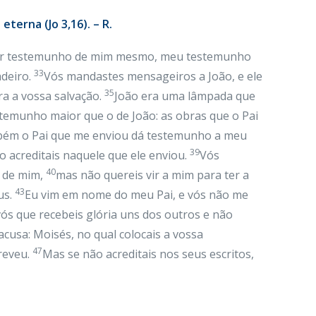
terna (Jo 3,16). – R.
er testemunho de mim mesmo, meu testemunho
33
adeiro.
Vós mandastes mensageiros a João, e ele
35
a a vossa salvação.
João era uma lâmpada que
emunho maior que o de João: as obras que o Pai
bém o Pai que me enviou dá testemunho a meu
39
 acreditais naquele que ele enviou.
Vós
40
o de mim,
mas não quereis vir a mim para ter a
43
us.
Eu vim em nome do meu Pai, e vós não me
ós que recebeis glória uns dos outros e não
cusa: Moisés, no qual colocais a vossa
47
creveu.
Mas se não acreditais nos seus escritos,