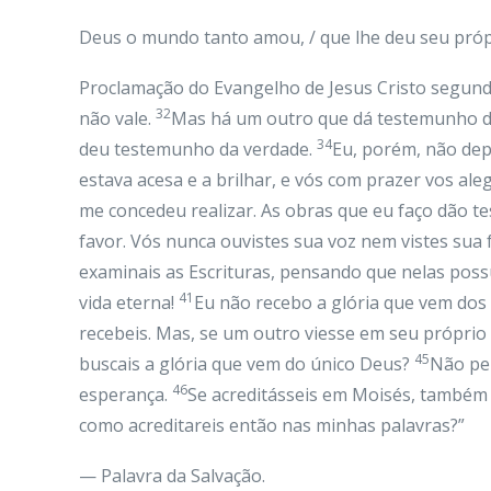
Deus o mundo tanto amou, / que lhe deu seu próprio
Proclamação do Evangelho de Jesus Cristo segund
32
não vale.
Mas há um outro que dá testemunho de
34
deu testemunho da verdade.
Eu, porém, não dep
estava acesa e a brilhar, e vós com prazer vos al
me concedeu realizar. As obras que eu faço dão 
favor. Vós nunca ouvistes sua voz nem vistes sua 
examinais as Escrituras, pensando que nelas poss
41
vida eterna!
Eu não recebo a glória que vem do
recebeis. Mas, se um outro viesse em seu próprio 
45
buscais a glória que vem do único Deus?
Não pen
46
esperança.
Se acreditásseis em Moisés, também a
como acreditareis então nas minhas palavras?”
— Palavra da Salvação.