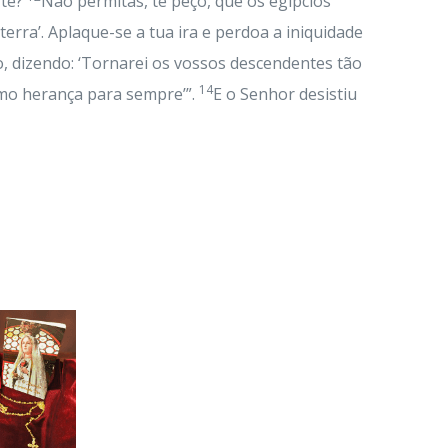
rte?
Não permitas, te peço, que os egípcios
erra’. Aplaque-se a tua ira e perdoa a iniquidade
, dizendo: ‘Tornarei os vossos descendentes tão
14
omo herança para sempre’”.
E o Senhor desistiu