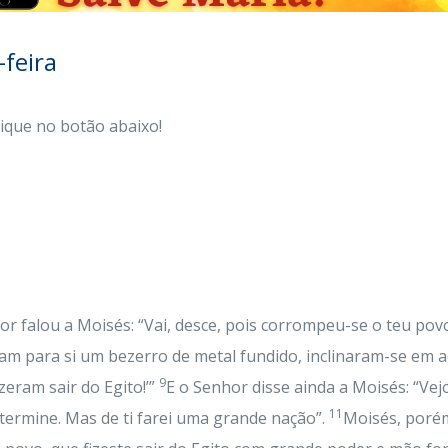
feira
lique no botão abaixo!
or falou a Moisés: “Vai, desce, pois corrompeu-se o teu povo,
am para si um bezerro de metal fundido, inclinaram-se em ad
9
izeram sair do Egito!’”
E o Senhor disse ainda a Moisés: “Ve
11
xtermine. Mas de ti farei uma grande nação”.
Moisés, porém