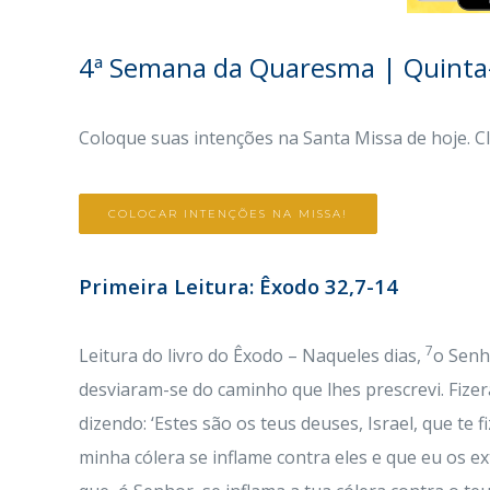
4ª Semana da Quaresma | Quinta-
Coloque suas intenções na Santa Missa de hoje. C
COLOCAR INTENÇÕES NA MISSA!
Primeira Leitura: Êxodo 32,7-14
7
Leitura do livro do Êxodo – Naqueles dias,
o Senh
desviaram-se do caminho que lhes prescrevi. Fizer
dizendo: ‘Estes são os teus deuses, Israel, que te f
minha cólera se inflame contra eles e que eu os e