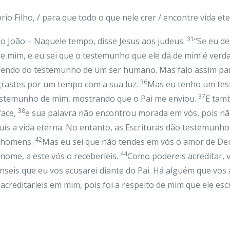
 Filho, / para que todo o que nele crer / encontre vida etern
31
o João – Naquele tempo, disse Jesus aos judeus:
“Se eu d
 mim, e eu sei que o testemunho que ele dá de mim é verd
endo do testemunho de um ser humano. Mas falo assim par
36
egrastes por um tempo com a sua luz.
Mas eu tenho um test
37
testemunho de mim, mostrando que o Pai me enviou.
E tam
38
face,
e sua palavra não encontrou morada em vós, pois não
uís a vida eterna. No entanto, as Escrituras dão testemunh
42
s homens.
Mas eu sei que não tendes em vós o amor de De
44
nome, a este vós o receberíeis.
Como podereis acreditar, v
seis que eu vos acusarei diante do Pai. Há alguém que vos a
creditaríeis em mim, pois foi a respeito de mim que ele es