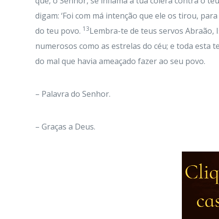
que, ó Senhor, se inflama a tua cólera contra o t
digam: ‘Foi com má intenção que ele os tirou, para
13
do teu povo.
Lembra-te de teus servos Abraão, I
numerosos como as estrelas do céu; e toda esta t
do mal que havia ameaçado fazer ao seu povo.
– Palavra do Senhor.
– Graças a Deus.