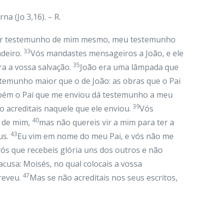
a (Jo 3,16). – R.
er testemunho de mim mesmo, meu testemunho
33
adeiro.
Vós mandastes mensageiros a João, e ele
35
a a vossa salvação.
João era uma lâmpada que
emunho maior que o de João: as obras que o Pai
bém o Pai que me enviou dá testemunho a meu
39
 acreditais naquele que ele enviou.
Vós
40
o de mim,
mas não quereis vir a mim para ter a
43
us.
Eu vim em nome do meu Pai, e vós não me
ós que recebeis glória uns dos outros e não
cusa: Moisés, no qual colocais a vossa
47
creveu.
Mas se não acreditais nos seus escritos,