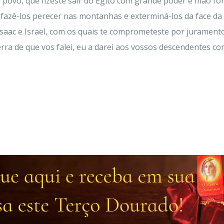
eu povo, que fizeste sair do Egito com grande poder e mão fo
 fazê-los perecer nas montanhas e exterminá-los da face da t
saac e Israel, com os quais te comprometeste por juramento
erra de que vos falei, eu a darei aos vossos descendentes c