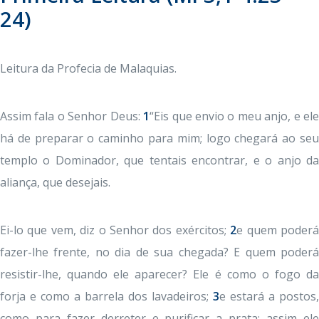
24)
Leitura da Profecia de Malaquias.
Assim fala o Senhor Deus:
1
“Eis que envio o meu anjo, e el
há de preparar o caminho para mim; logo chegará ao seu
templo o Dominador, que tentais encontrar, e o anjo da
aliança, que desejais.
Ei-lo que vem, diz o Senhor dos exércitos;
2
e quem poder
fazer-lhe frente, no dia de sua chegada? E quem poderá
resistir-lhe, quando ele aparecer? Ele é como o fogo da
forja e como a barrela dos lavadeiros;
3
e estará a postos,
como para fazer derreter e purificar a prata: assim ele