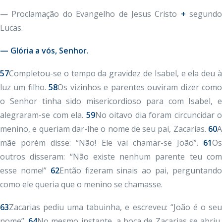
— Proclamação do Evangelho de Jesus Cristo
+
segundo
Lucas.
— Glória a vós, Senhor.
57
Completou-se o tempo da gravidez de Isabel, e ela deu à
luz um filho.
58
Os vizinhos e parentes ouviram dizer com
o Senhor tinha sido misericordioso para com Isabel, e
alegraram-se com ela.
59
No oitavo dia foram circuncidar o
menino, e queriam dar-lhe o nome de seu pai, Zacarias.
60
A
mãe porém disse: “Não! Ele vai chamar-se João”.
61
Os
outros disseram: “Não existe nenhum parente teu com
esse nome!”
62
Então fizeram sinais ao pai, perguntand
como ele queria que o menino se chamasse.
63
Zacarias pediu uma tabuinha, e escreveu: “João é o seu
nome”.
64
No mesmo instante, a boca de Zacarias se abriu