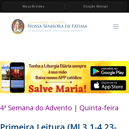
Meus Brindes
Doação Mensal
HOME
A ASSOCIAÇÃO
CONTEÚDOS DE MARIA
ESPIRITUALIDADE
AS MELHORES MÚSICAS CATÓLICAS
BRINDES
QUERO DOAR
4ª Semana do Advento | Quinta-feira
Primeira Leitura
(Ml 3,1-4.23-