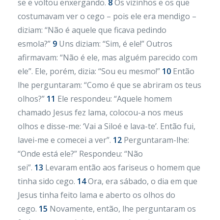
se e voltou enxergando.
8
Os vizinhos e os que
costumavam ver o cego – pois ele era mendigo –
diziam: “Não é aquele que ficava pedindo
esmola?”
9
Uns diziam: “Sim, é ele!” Outros
afirmavam: “Não é ele, mas alguém parecido com
ele”. Ele, porém, dizia: “Sou eu mesmo!”
10
Então
lhe perguntaram: “Como é que se abriram os teus
olhos?”
11
Ele respondeu: “Aquele homem
chamado Jesus fez lama, colocou-a nos meus
olhos e disse-me: ‘Vai a Siloé e lava-te’. Então fui,
lavei-me e comecei a ver”.
12
Perguntaram-lhe:
“Onde está ele?” Respondeu: “Não
sei”.
13
Levaram então aos fariseus o homem que
tinha sido cego.
14
Ora, era sábado, o dia em que
Jesus tinha feito lama e aberto os olhos do
cego.
15
Novamente, então, lhe perguntaram os