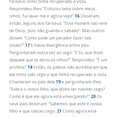
fariseus como tinha recuperado a vista.
Respondeu-lhes: “Colocou lama sobre meus
olhos, fui lavar-me e agora vejo!”
16
Disseram,
então, alguns dos fariseus: “Esse homem não vem
de Deus, pois não guarda o sábado”. Mas outros
diziam: “Como pode um pecador fazer tais
sinais?”
17
E havia divergência entre eles.
Perguntaram outra vez ao cego: “E tu, que dizes
daquele que te abriu os olhos?” Respondeu: “É um
profeta.”
18
Então, os judeus não acreditaram que
ele tinha sido cego e que tinha recuperado a vista.
Chamaram os pais dele
19
e perguntaram-lhes:
“Este é o vosso filho, que dizeis ter nascido cego?
Como é que ele agora está enxergando?”
20
Os
seus pais disseram: “Sabemos que este é nosso
filho e que nasceu cego.
21
Como agora está