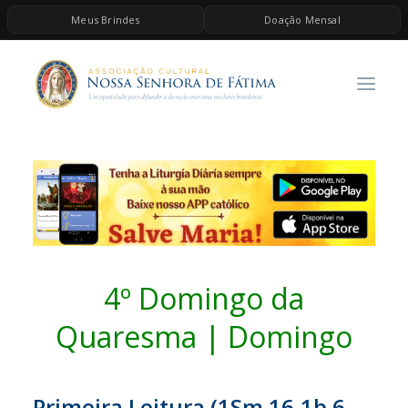
Meus Brindes
Doação Mensal
HOME
A ASSOCIAÇÃO
CONTEÚDOS DE MARIA
ESPIRITUALIDADE
AS MELHORES MÚSICAS CATÓLICAS
BRINDES
QUERO DOAR
4º Domingo da
Quaresma | Domingo
Primeira Leitura (1Sm 16,1b.6-