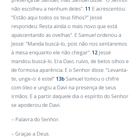
presença de Samuel, mas Samuel disse: “O Senhor
não escolheu a nenhum deles”.
11
E acrescentou:
“Estão aqui todos os teus filhos?” Jessé
respondeu: Resta ainda o mais novo que está
apascentando as ovelhas”. E Samuel ordenou a
Jessé: “Manda buscá-lo, pois não nos sentaremos
à mesa enquanto ele não chegar”.
12
Jessé
mandou buscá-lo. Era Davi, ruivo, de belos olhos e
de formosa aparência. E o Senhor disse: “Levanta-
te, unge-o: é este!”
13b
Samuel tomou o chifre
com óleo e ungiu a Davi na presença de seus
irmãos. E a partir daquele dia o espírito do Senhor
se apoderou de Davi.
– Palavra do Senhor.
– Graças a Deus.