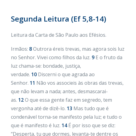
Segunda Leitura (Ef 5,8-14)
Leitura da Carta de São Paulo aos Efésios.
Irmãos:
8
Outrora éreis trevas, mas agora sois luz
no Senhor. Vivei como filhos da luz.
9
E o fruto da
luz chama-se: bondade, justiça,
verdade.
10
Discerni o que agrada ao
Senhor.
11
Não vos associeis às obras das trevas,
que não levam a nada; antes, desmascarai-
as.
12
O que essa gente faz em segredo, tem
vergonha até de dizê-lo.
13
Mas tudo que é
condenável torna-se manifesto pela luz; e tudo o
que é manifesto é luz.
14
É por isso que se diz:
“Desperta, tu que dormes, levanta-te dentre os