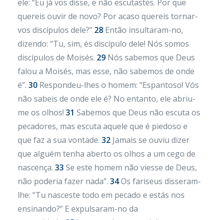
ele: “Eu já vos disse, e não escutastes. Por que
quereis ouvir de novo? Por acaso quereis tornar-
vos discípulos dele?”
28
Então insultaram-no,
dizendo: “Tu, sim, és discípulo dele! Nós somos
discípulos de Moisés.
29
Nós sabemos que Deus
falou a Moisés, mas esse, não sabemos de onde
é”.
30
Respondeu-lhes o homem: “Espantoso! Vós
não sabeis de onde ele é? No entanto, ele abriu-
me os olhos!
31
Sabemos que Deus não escuta os
pecadores, mas escuta aquele que é piedoso e
que faz a sua vontade.
32
Jamais se ouviu dizer
que alguém tenha aberto os olhos a um cego de
nascença.
33
Se este homem não viesse de Deus,
não poderia fazer nada”.
34
Os fariseus disseram-
lhe: “Tu nasceste todo em pecado e estás nos
ensinando?” E expulsaram-no da