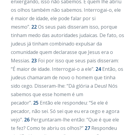
enxergando, isso não sabemos. E quem lhe abriu
os olhos também não sabemos. Interrogai-o, ele
é maior de idade, ele pode falar por si
mesmo”.
22
Os seus pais disseram isso, porque
tinham medo das autoridades judaicas. De fato, os
judeus já tinham combinado expulsar da
comunidade quem declarasse que Jesus era o
Messias.
23
Foi por isso que seus pais disseram:
“É maior de idade. Interrogai-o a ele”.
24
Então, os
judeus chamaram de novo o homem que tinha
sido cego. Disseram-lhe: “Dá glória a Deus! Nós
sabemos que esse homem é um
pecador”.
25
Então ele respondeu: “Se ele é
pecador, não sei. Só sei que eu era cego e agora
vejo”.
26
Perguntaram-lhe então: “Que é que ele
te fez? Como te abriu os olhos?”
27
Respondeu