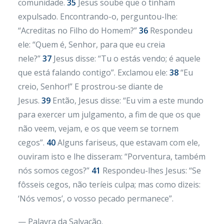
comunidade.
35
Jesus soube que o tinham
expulsado. Encontrando-o, perguntou-lhe:
“Acreditas no Filho do Homem?”
36
Respondeu
ele: “Quem é, Senhor, para que eu creia
nele?”
37
Jesus disse: “Tu o estás vendo; é aquele
que está falando contigo”. Exclamou ele:
38
“Eu
creio, Senhor!” E prostrou-se diante de
Jesus.
39
Então, Jesus disse: “Eu vim a este mundo
para exercer um julgamento, a fim de que os que
não veem, vejam, e os que veem se tornem
cegos”.
40
Alguns fariseus, que estavam com ele,
ouviram isto e lhe disseram: “Porventura, também
nós somos cegos?”
41
Respondeu-lhes Jesus: “Se
fôsseis cegos, não teríeis culpa; mas como dizeis:
‘Nós vemos’, o vosso pecado permanece”.
— Palavra da Salvação.