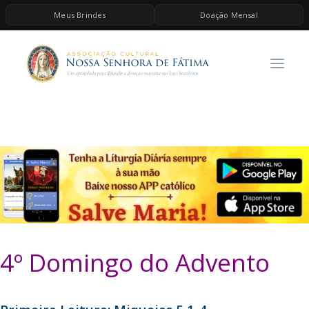
Meus Brindes
Doação Mensal
HOME
A ASSOCIAÇÃO
CONTEÚDOS DE MARIA
ESPIRITUALIDADE
AS MELHORES MÚSICAS CATÓLICAS
BRINDES
QUERO DOAR
4º Domingo do Advento