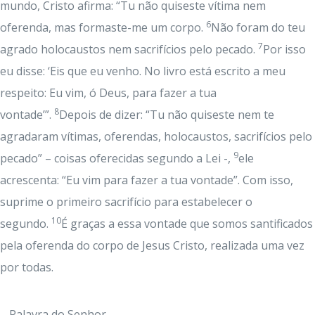
mundo, Cristo afirma: “Tu não quiseste vítima nem
6
oferenda, mas formaste-me um corpo.
Não foram do teu
7
agrado holocaustos nem sacrifícios pelo pecado.
Por isso
eu disse: ‘Eis que eu venho. No livro está escrito a meu
respeito: Eu vim, ó Deus, para fazer a tua
8
vontade’”.
Depois de dizer: “Tu não quiseste nem te
agradaram vítimas, oferendas, holocaustos, sacrifícios pelo
9
pecado” – coisas oferecidas segundo a Lei -,
ele
acrescenta: “Eu vim para fazer a tua vontade”. Com isso,
suprime o primeiro sacrifício para estabelecer o
10
segundo.
É graças a essa vontade que somos santificados
pela oferenda do corpo de Jesus Cristo, realizada uma vez
por todas.
– Palavra do Senhor.