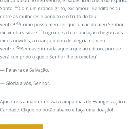
criança pulou no seu ventre, e Isabel ficou cheia do Espírito
42
Santo.
Com um grande grito, exclamou: “Bendita és tu
entre as mulheres e bendito é o fruto do teu
43
ventre!
Como posso merecer que a mãe do meu Senhor
44
me venha visitar?
Logo que a tua saudação chegou aos
meus ouvidos, a criança pulou de alegria no meu
45
ventre.
Bem-aventurada aquela que acreditou, porque
será cumprido o que o Senhor lhe prometeu”.
— Palavra da Salvação.
— Glória a vós, Senhor.
Ajude-nos a manter nossas campanhas de Evangelização e
Caridade. Clique no botão abaixo e faça uma doação!