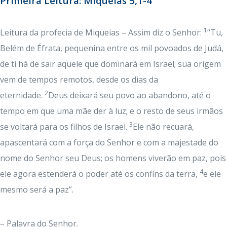
Primeira Leitura: Miqueias 5,1-4
1
Leitura da profecia de Miqueias – Assim diz o Senhor:
“Tu,
Belém de Éfrata, pequenina entre os mil povoados de Judá,
de ti há de sair aquele que dominará em Israel; sua origem
vem de tempos remotos, desde os dias da
2
eternidade.
Deus deixará seu povo ao abandono, até o
tempo em que uma mãe der à luz; e o resto de seus irmãos
3
se voltará para os filhos de Israel.
Ele não recuará,
apascentará com a força do Senhor e com a majestade do
nome do Senhor seu Deus; os homens viverão em paz, pois
4
ele agora estenderá o poder até os confins da terra,
e ele
mesmo será a paz”.
– Palavra do Senhor.