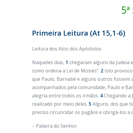
5ª
Primeira Leitura (At 15,1-6)
Leitura dos Atos dos Apóstolos
Naqueles dias,
1
chegaram alguns da Judeia e 
como ordena a Lei de Moisés”.
2
Isto provoco
que Paulo, Barnabé e alguns outros fossem a
acompanhados pela comunidade, Paulo e Barn
alegria entre todos os irmãos.
4
Chegando a J
realizado por meio deles.
5
Alguns, dos que ti
preciso circuncidar os pagãos e obrigá-los a 
– Palavra do Senhor.