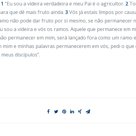
:
1
“Eu sou a videira verdadeira e meu Pai é o agricultor.
2
Tod
 para que dê mais fruto ainda.
3
Vós já estais limpos por causa
mo não pode dar fruto por si mesmo, se não permanecer n
u sou a videira e vós os ramos. Aquele que permanece em mi
o permanecer em mim, será lançado fora como um ramo e s
mim e minhas palavras permanecerem em vós, pedi o que qu
s meus discípulos”.