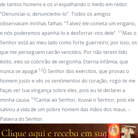
de tantos homens e os vi espalhando o medo em redor:
“Denunciai-o, denunciemo-lo”. Todos os amigos
observavam minhas falhas: “Talvez ele cometa um engano,
11
e nós poderemos apanhá-lo e desforrar-nos dele”.
Mas o
Senhor está ao meu lado como forte guerreiro; por isso, os
que me perseguem cairão vencidos. Por não terem tido
êxito, eles se cobrirão de vergonha. Eterna infâmia, que
12
nunca se apaga!
Ó Senhor dos exércitos, que provas o
homem justo e vês os sentimentos do coração, rogo-te me
faças ver tua vingança sobre eles, pois eu te declarei a
13
minha causa.
Cantai ao Senhor, louvai o Senhor, pois ele
salvou a vida de um pobre homem das mãos dos maus. –
Palavra do Senhor.