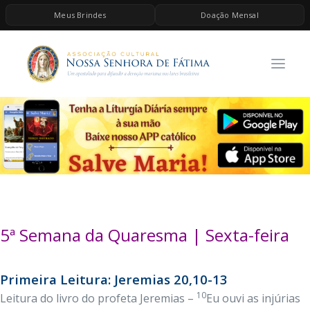
Meus Brindes
Doação Mensal
HOME
A ASSOCIAÇÃO
CONTEÚDOS DE MARIA
ESPIRITUALIDADE
AS MELHORES MÚSICAS CATÓLICAS
BRINDES
QUERO DOAR
5ª Semana da Quaresma | Sexta-feira
Primeira Leitura: Jeremias 20,10-13
10
Leitura do livro do profeta Jeremias –
Eu ouvi as injúrias