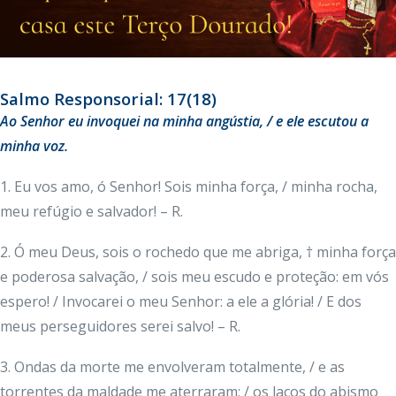
Salmo Responsorial: 17(18)
Ao Senhor eu invoquei na minha angústia, / e ele escutou a
minha voz.
1. Eu vos amo, ó Senhor! Sois minha força, / minha rocha,
meu refúgio e salvador! – R.
2. Ó meu Deus, sois o rochedo que me abriga, † minha força
e poderosa salvação, / sois meu escudo e proteção: em vós
espero! / Invocarei o meu Senhor: a ele a glória! / E dos
meus perseguidores serei salvo! – R.
3. Ondas da morte me envolveram totalmente, / e as
torrentes da maldade me aterraram; / os laços do abismo