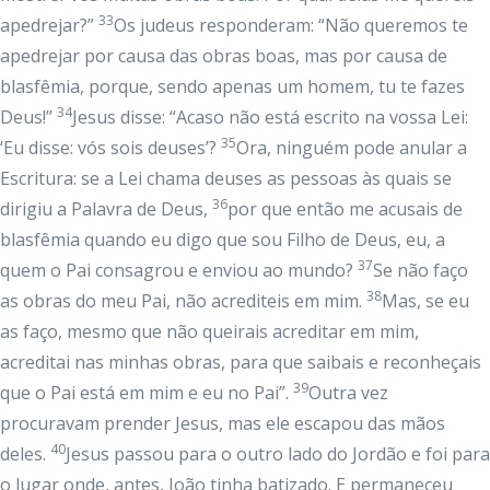
33
apedrejar?”
Os judeus responderam: “Não queremos te
apedrejar por causa das obras boas, mas por causa de
blasfêmia, porque, sendo apenas um homem, tu te fazes
34
Deus!”
Jesus disse: “Acaso não está escrito na vossa Lei:
35
‘Eu disse: vós sois deuses’?
Ora, ninguém pode anular a
Escritura: se a Lei chama deuses as pessoas às quais se
36
dirigiu a Palavra de Deus,
por que então me acusais de
blasfêmia quando eu digo que sou Filho de Deus, eu, a
37
quem o Pai consagrou e enviou ao mundo?
Se não faço
38
as obras do meu Pai, não acrediteis em mim.
Mas, se eu
as faço, mesmo que não queirais acreditar em mim,
acreditai nas minhas obras, para que saibais e reconheçais
39
que o Pai está em mim e eu no Pai”.
Outra vez
procuravam prender Jesus, mas ele escapou das mãos
40
deles.
Jesus passou para o outro lado do Jordão e foi para
o lugar onde, antes, João tinha batizado. E permaneceu