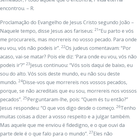
encontrou. – R.
Proclamação do Evangelho de Jesus Cristo segundo João –
21
Naquele tempo, disse Jesus aos fariseus:
“Eu parto e vós
me procurareis, mas morrereis no vosso pecado. Para onde
22
eu vou, vós não podeis ir”.
Os judeus comentavam: “Por
acaso, vai-se matar? Pois ele diz: ‘Para onde eu vou, vós não
23
podeis ir’?”
Jesus continuou: “Vós sois daqui de baixo, eu
sou do alto. Vós sois deste mundo, eu não sou deste
24
mundo.
Disse-vos que morrereis nos vossos pecados,
porque, se não acreditais que eu sou, morrereis nos vossos
25
pecados”.
Perguntaram-lhe, pois: “Quem és tu então?”
26
Jesus respondeu: “O que vos digo desde o começo.
Tenho
muitas coisas a dizer a vosso respeito e a julgar também.
Mas aquele que me enviou é fidedigno, e o que ouvi da
27
parte dele é o que falo para o mundo”.
Eles não