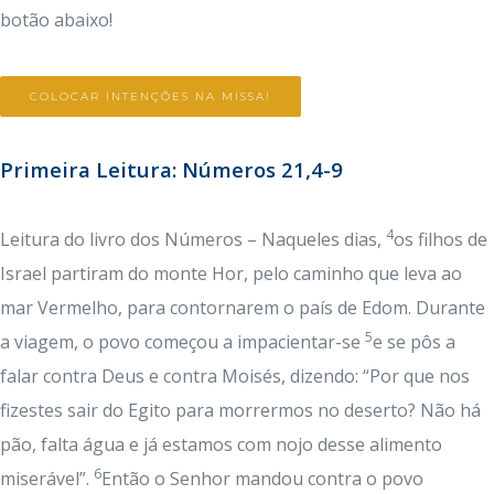
botão abaixo!
COLOCAR INTENÇÕES NA MISSA!
Primeira Leitura: Números 21,4-9
4
Leitura do livro dos Números – Naqueles dias,
os filhos de
Israel partiram do monte Hor, pelo caminho que leva ao
mar Vermelho, para contornarem o país de Edom. Durante
5
a viagem, o povo começou a impacientar-se
e se pôs a
falar contra Deus e contra Moisés, dizendo: “Por que nos
fizestes sair do Egito para morrermos no deserto? Não há
pão, falta água e já estamos com nojo desse alimento
6
miserável”.
Então o Senhor mandou contra o povo