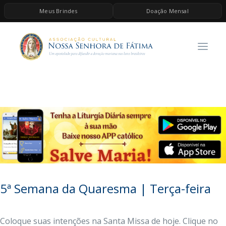
Meus Brindes
Doação Mensal
HOME
A ASSOCIAÇÃO
CONTEÚDOS DE MARIA
ESPIRITUALIDADE
AS MELHORES MÚSICAS CATÓLICAS
BRINDES
QUERO DOAR
5ª Semana da Quaresma | Terça-feira
Coloque suas intenções na Santa Missa de hoje. Clique no