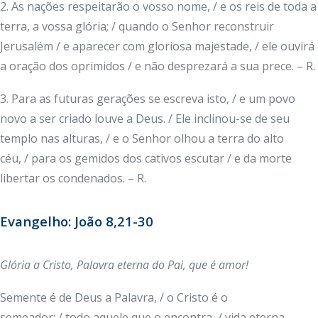
2. As nações respeitarão o vosso nome, / e os reis de toda a
terra, a vossa glória; / quando o Senhor reconstruir
Jerusalém / e aparecer com gloriosa majestade, / ele ouvirá
a oração dos oprimidos / e não desprezará a sua prece. – R.
3. Para as futuras gerações se escreva isto, / e um povo
novo a ser criado louve a Deus. / Ele inclinou-se de seu
templo nas alturas, / e o Senhor olhou a terra do alto
céu, / para os gemidos dos cativos escutar / e da morte
libertar os condenados. – R.
Evangelho: João 8,21-30
Glória
a Cristo, Palavra eterna do Pai, que é amor!
Semente é de Deus a Palavra, / o Cristo é o
semeador; / todo aquele que o encontra, / vida eterna