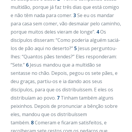
multidão, porque já faz três dias que está comigo
e não têm nada para comer.
3
Se eu os mandar
para casa sem comer, vão desmaiar pelo caminho,
porque muitos deles vieram de longe”.
4
Os
discípulos disseram: “Como poderia alguém saciá-
los de pão aqui no deserto?”
5
Jesus perguntou-
lhes: “Quantos pães tendes?” Eles responderam:
“Sete.”
6
Jesus mandou que a multidão se
sentasse no chão. Depois, pegou os sete pães, e
deu graças, partiu-os e ia dando aos seus
discípulos, para que os distribuíssem. E eles os
distribuíam ao povo.
7
Tinham também alguns
peixinhos. Depois de pronunciar a bênção sobre
eles, mandou que os distribuíssem
também.
8
Comeram e ficaram satisfeitos, e
recolheram sete cestos com os pedaços que