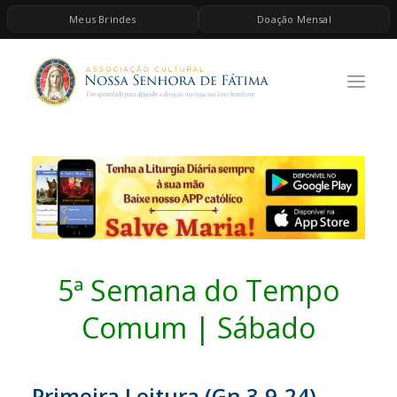
Meus Brindes
Doação Mensal
HOME
A ASSOCIAÇÃO
CONTEÚDOS DE MARIA
ESPIRITUALIDADE
AS MELHORES MÚSICAS CATÓLICAS
BRINDES
QUERO DOAR
5ª Semana do Tempo
Comum | Sábado
Primeira Leitura (Gn 3,9-24)