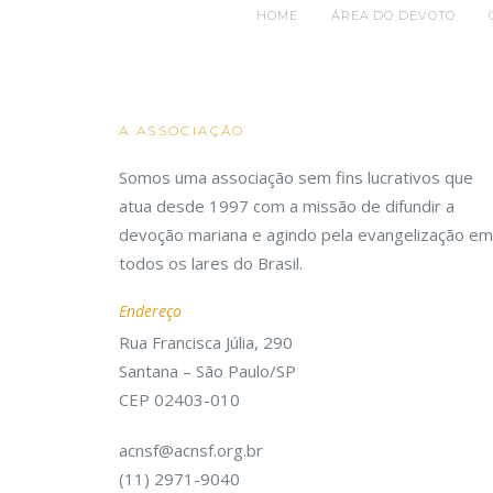
HOME
ÁREA DO DEVOTO
A ASSOCIAÇÃO
Somos uma associação sem fins lucrativos que
atua desde 1997 com a missão de difundir a
devoção mariana e agindo pela evangelização em
todos os lares do Brasil.
Endereço
Rua Francisca Júlia, 290
Santana – São Paulo/SP
CEP 02403-010
acnsf@acnsf.org.br
(11) 2971-9040