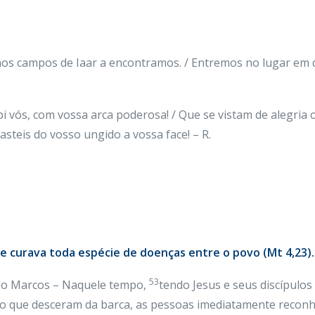
nos campos de Iaar a encontramos. / Entremos no lugar em qu
bi vós, com vossa arca poderosa! / Que se vistam de alegria 
fasteis do vosso ungido a vossa face! – R.
 e curava toda espécie de doenças entre o povo (Mt 4,23). 
53
do Marcos – Naquele tempo,
tendo Jesus e seus discípulos
o que desceram da barca, as pessoas imediatamente recon