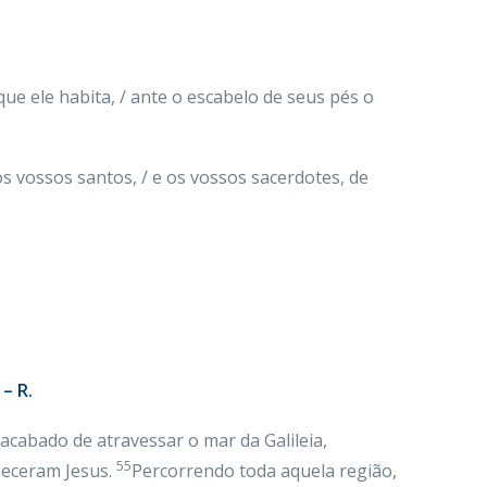
e ele habita, / ante o escabelo de seus pés o
os vossos santos, / e os vossos sacerdotes, de
– R.
 acabado de atravessar o mar da Galileia,
55
heceram Jesus.
Percorrendo toda aquela região,