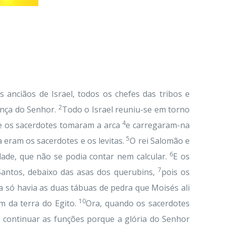
 anciãos de Israel, todos os chefes das tribos e
2
iança do Senhor.
Todo o Israel reuniu-se em torno
4
 e os sacerdotes tomaram a arca
e carregaram-na
5
eram os sacerdotes e os levitas.
O rei Salomão e
6
dade, que não se podia contar nem calcular.
E os
7
Santos, debaixo das asas dos querubins,
pois os
a só havia as duas tábuas de pedra que Moisés ali
10
m da terra do Egito.
Ora, quando os sacerdotes
continuar as funções porque a glória do Senhor