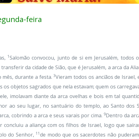
gunda-feira
1
ias,
Salomão convocou, junto de si em Jerusalém, todos os
de transferir da cidade de Sião, que é Jerusalém, a arca da Al
3
o mês, durante a festa.
Vieram todos os anciãos de Israel,
 os objetos sagrados que nela estavam; quem os carregava 
ele, imolavam diante da arca ovelhas e bois em tal quanti
hor ao seu lugar, no santuário do templo, ao Santo dos 
9
rca, cobrindo a arca e seus varais por cima.
Dentro da arc
oncluiu a aliança com os filhos de Israel, logo que saíra
11
plo do Senhor,
de modo que os sacerdotes não puderam 