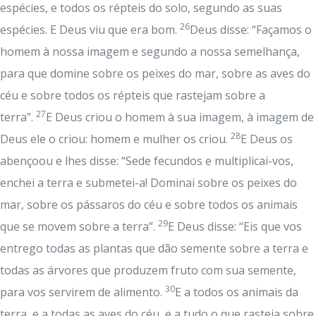
espécies, e todos os répteis do solo, segundo as suas
26
espécies. E Deus viu que era bom.
Deus disse: “Façamos o
homem à nossa imagem e segundo a nossa semelhança,
para que domine sobre os peixes do mar, sobre as aves do
céu e sobre todos os répteis que rastejam sobre a
27
terra”.
E Deus criou o homem à sua imagem, à imagem de
28
Deus ele o criou: homem e mulher os criou.
E Deus os
abençoou e lhes disse: “Sede fecundos e multiplicai-vos,
enchei a terra e submetei-a! Dominai sobre os peixes do
mar, sobre os pássaros do céu e sobre todos os animais
29
que se movem sobre a terra”.
E Deus disse: “Eis que vos
entrego todas as plantas que dão semente sobre a terra e
todas as árvores que produzem fruto com sua semente,
30
para vos servirem de alimento.
E a todos os animais da
terra, e a todas as aves do céu, e a tudo o que rasteja sobre