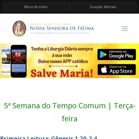
Meus Brindes
Doação Mensal
HOME
A ASSOCIAÇÃO
CONTEÚDOS DE MARIA
ESPIRITUALIDADE
AS MELHORES MÚSICAS CATÓLICAS
BRINDES
QUERO DOAR
5ª Semana do Tempo Comum | Terça-
feira
Primeira Leitura: Gênesis 1,20-2,4