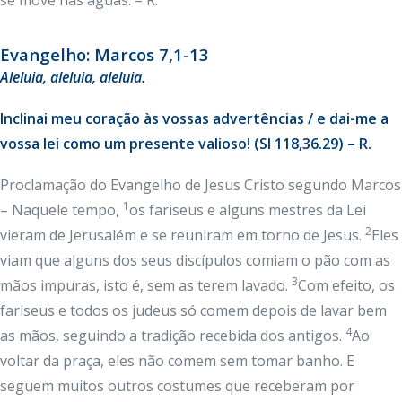
se move nas águas. – R.
Evangelho: Marcos 7,1-13
Aleluia, aleluia, aleluia.
Inclinai meu coração às vossas advertências / e dai-me a
vossa lei como um presente valioso! (Sl 118,36.29) – R.
Proclamação do Evangelho de Jesus Cristo segundo Marcos
1
– Naquele tempo,
os fariseus e alguns mestres da Lei
2
vieram de Jerusalém e se reuniram em torno de Jesus.
Eles
viam que alguns dos seus discípulos comiam o pão com as
3
mãos impuras, isto é, sem as terem lavado.
Com efeito, os
fariseus e todos os judeus só comem depois de lavar bem
4
as mãos, seguindo a tradição recebida dos antigos.
Ao
voltar da praça, eles não comem sem tomar banho. E
seguem muitos outros costumes que receberam por