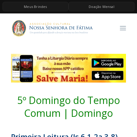
Meus Brindes
Doação Mensal
HOME
A ASSOCIAÇÃO
CONTEÚDOS DE MARIA
ESPIRITUALIDADE
AS MELHORES MÚSICAS CATÓLICAS
BRINDES
QUERO DOAR
5º Domingo do Tempo
Comum | Domingo
Primeira Leitura (Is 6,1-2a.3-8)