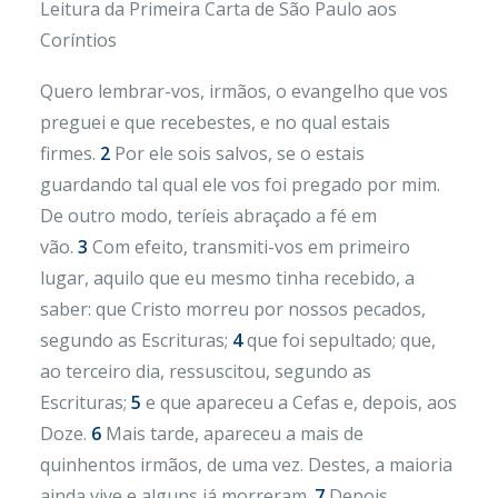
Leitura da Primeira Carta de São Paulo aos
Coríntios
Quero lembrar-vos, irmãos, o evangelho que vos
preguei e que recebestes, e no qual estais
firmes.
2
Por ele sois salvos, se o estais
guardando tal qual ele vos foi pregado por mim.
De outro modo, teríeis abraçado a fé em
vão.
3
Com efeito, transmiti-vos em primeiro
lugar, aquilo que eu mesmo tinha recebido, a
saber: que Cristo morreu por nossos pecados,
segundo as Escrituras;
4
que foi sepultado; que,
ao terceiro dia, ressuscitou, segundo as
Escrituras;
5
e que apareceu a Cefas e, depois, aos
Doze.
6
Mais tarde, apareceu a mais de
quinhentos irmãos, de uma vez. Destes, a maioria
ainda vive e alguns já morreram.
7
Depois,