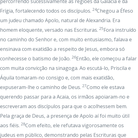
percorrendo sucessivamente as regiões da Galácia e da
24
Frígia, fortalecendo todos os discípulos.
Chegou a Éfeso
um judeu chamado Apolo, natural de Alexandria. Era
25
homem eloquente, versado nas Escrituras.
Fora instruído
no caminho do Senhor e, com muito entusiasmo, falava e
ensinava com exatidão a respeito de Jesus, embora só
26
conhecesse o batismo de João.
Então, ele começou a falar
com muita convicção na sinagoga. Ao escutá-lo, Priscila e
Áquila tomaram-no consigo e, com mais exatidão,
27
expuseram-lhe o caminho de Deus.
Como ele estava
querendo passar para a Acaia, os irmãos apoiaram-no e
escreveram aos discípulos para que o acolhessem bem.
Pela graça de Deus, a presença de Apolo aí foi muito útil
28
aos fiéis.
Com efeito, ele refutava vigorosamente os
judeus em público, demonstrando pelas Escrituras que