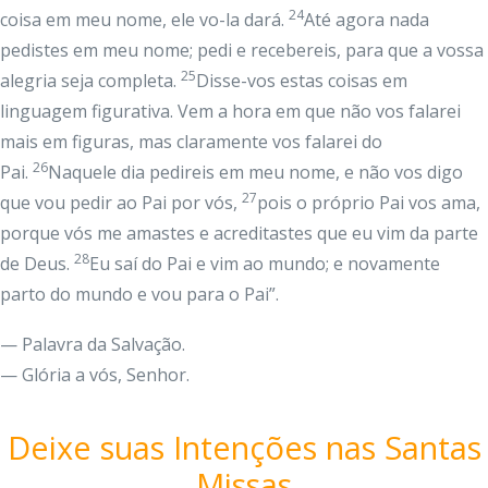
24
coisa em meu nome, ele vo-la dará.
Até agora nada
pedistes em meu nome; pedi e recebereis, para que a vossa
25
alegria seja completa.
Disse-vos estas coisas em
linguagem figurativa. Vem a hora em que não vos falarei
mais em figuras, mas claramente vos falarei do
26
Pai.
Naquele dia pedireis em meu nome, e não vos digo
27
que vou pedir ao Pai por vós,
pois o próprio Pai vos ama,
porque vós me amastes e acreditastes que eu vim da parte
28
de Deus.
Eu saí do Pai e vim ao mundo; e novamente
parto do mundo e vou para o Pai”.
— Palavra da Salvação.
— Glória a vós, Senhor.
Deixe suas Intenções nas Santas
Missas