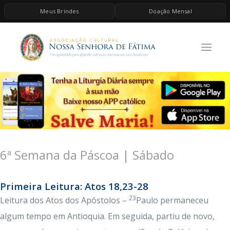
Meus Brindes
Doação Mensal
HOME
A ASSOCIAÇÃO
CONTEÚDOS DE MARIA
ESPIRITUALIDADE
AS MELHORES MÚSICAS CATÓLICAS
BRINDES
6ª Semana da Páscoa | Sábado
QUERO DOAR
Primeira Leitura: Atos 18,23-28
23
Leitura dos Atos dos Apóstolos –
Paulo permaneceu
algum tempo em Antioquia. Em seguida, partiu de novo,