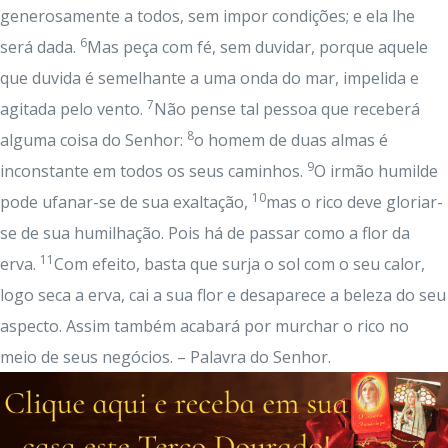
generosamente a todos, sem impor condições; e ela lhe
6
será dada.
Mas peça com fé, sem duvidar, porque aquele
que duvida é semelhante a uma onda do mar, impelida e
7
agitada pelo vento.
Não pense tal pessoa que receberá
8
alguma coisa do Senhor:
o homem de duas almas é
9
inconstante em todos os seus caminhos.
O irmão humilde
10
pode ufanar-se de sua exaltação,
mas o rico deve gloriar-
se de sua humilhação. Pois há de passar como a flor da
11
erva.
Com efeito, basta que surja o sol com o seu calor,
logo seca a erva, cai a sua flor e desaparece a beleza do seu
aspecto. Assim também acabará por murchar o rico no
meio de seus negócios. – Palavra do Senhor.