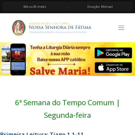
Meus Brindes
Doação Mensal
HOME
A ASSOCIAÇÃO
CONTEÚDOS DE MARIA
ESPIRITUALIDADE
AS MELHORES MÚSICAS CATÓLICAS
BRINDES
QUERO DOAR
6ª Semana do Tempo Comum |
Segunda-feira
Primeira Leitura: Tiago 1,1-11