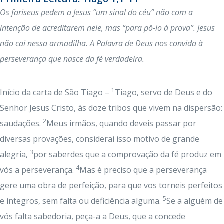
Os fariseus pedem a Jesus “um sinal do céu” não com a
intenção de acreditarem nele, mas “para pô-lo à prova”. Jesus
não cai nessa armadilha. A Palavra de Deus nos convida à
perseverança que nasce da fé verdadeira.
1
Início da carta de São Tiago –
Tiago, servo de Deus e do
Senhor Jesus Cristo, às doze tribos que vivem na dispersão:
2
saudações.
Meus irmãos, quando deveis passar por
diversas provações, considerai isso motivo de grande
3
alegria,
por saberdes que a comprovação da fé produz em
4
vós a perseverança.
Mas é preciso que a perseverança
gere uma obra de perfeição, para que vos torneis perfeitos
5
e íntegros, sem falta ou deficiência alguma.
Se a alguém de
vós falta sabedoria, peça-a a Deus, que a concede