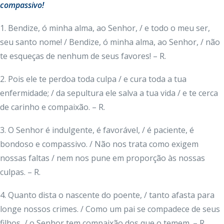
compassivo!
1. Bendize, ó minha alma, ao Senhor, / e todo o meu ser,
seu santo nome! / Bendize, ó minha alma, ao Senhor, / não
te esqueças de nenhum de seus favores! – R.
2. Pois ele te perdoa toda culpa / e cura toda a tua
enfermidade; / da sepultura ele salva a tua vida / e te cerca
de carinho e compaixão. – R.
3. O Senhor é indulgente, é favorável, / é paciente, é
bondoso e compassivo. / Não nos trata como exigem
nossas faltas / nem nos pune em proporção às nossas
culpas. – R.
4. Quanto dista o nascente do poente, / tanto afasta para
longe nossos crimes. / Como um pai se compadece de seus
filhos, / o Senhor tem compaixão dos que o temem. – R.