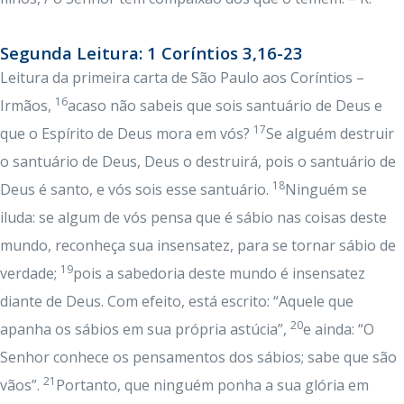
Segunda Leitura: 1 Coríntios 3,16-23
Leitura da primeira carta de São Paulo aos Coríntios –
16
Irmãos,
acaso não sabeis que sois santuário de Deus e
17
que o Espírito de Deus mora em vós?
Se alguém destruir
o santuário de Deus, Deus o destruirá, pois o santuário de
18
Deus é santo, e vós sois esse santuário.
Ninguém se
iluda: se algum de vós pensa que é sábio nas coisas deste
mundo, reconheça sua insensatez, para se tornar sábio de
19
verdade;
pois a sabedoria deste mundo é insensatez
diante de Deus. Com efeito, está escrito: “Aquele que
20
apanha os sábios em sua própria astúcia”,
e ainda: “O
Senhor conhece os pensamentos dos sábios; sabe que são
21
vãos”.
Portanto, que ninguém ponha a sua glória em