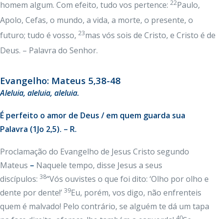
22
homem algum. Com efeito, tudo vos pertence:
Paulo,
Apolo, Cefas, o mundo, a vida, a morte, o presente, o
23
futuro; tudo é vosso,
mas vós sois de Cristo, e Cristo é de
Deus. – Palavra do Senhor.
Evangelho: Mateus 5,38-48
Aleluia, aleluia, aleluia.
É perfeito o amor de Deus / em quem guarda sua
Palavra (1Jo 2,5). – R.
Proclamação do Evangelho de Jesus Cristo segundo
Mateus
–
Naquele tempo, disse Jesus a seus
38
discípulos:
“Vós ouvistes o que foi dito: ‘Olho por olho e
39
dente por dente!’
Eu, porém, vos digo, não enfrenteis
quem é malvado! Pelo contrário, se alguém te dá um tapa
40