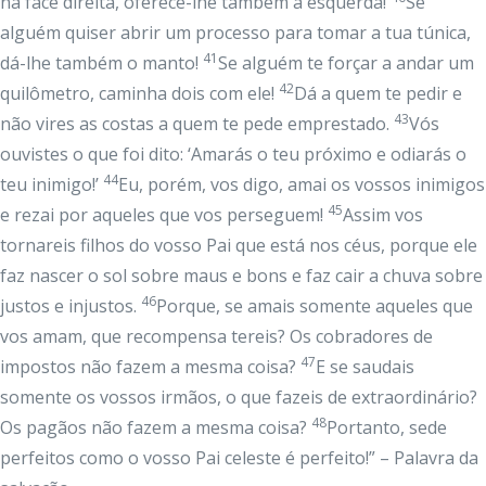
na face direita, oferece-lhe também a esquerda!
Se
alguém quiser abrir um processo para tomar a tua túnica,
41
dá-lhe também o manto!
Se alguém te forçar a andar um
42
quilômetro, caminha dois com ele!
Dá a quem te pedir e
43
não vires as costas a quem te pede emprestado.
Vós
ouvistes o que foi dito: ‘Amarás o teu próximo e odiarás o
44
teu inimigo!’
Eu, porém, vos digo, amai os vossos inimigos
45
e rezai por aqueles que vos perseguem!
Assim vos
tornareis filhos do vosso Pai que está nos céus, porque ele
faz nascer o sol sobre maus e bons e faz cair a chuva sobre
46
justos e injustos.
Porque, se amais somente aqueles que
vos amam, que recompensa tereis? Os cobradores de
47
impostos não fazem a mesma coisa?
E se saudais
somente os vossos irmãos, o que fazeis de extraordinário?
48
Os pagãos não fazem a mesma coisa?
Portanto, sede
perfeitos como o vosso Pai celeste é perfeito!” – Palavra da