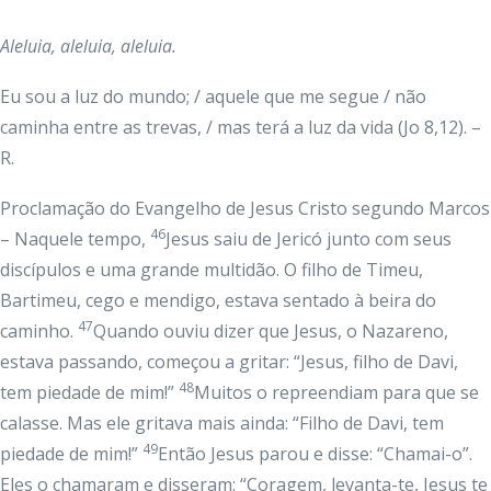
Aleluia, aleluia, aleluia.
Eu sou a luz do mundo; / aquele que me segue / não
caminha entre as trevas, / mas terá a luz da vida (Jo 8,12). –
R.
Proclamação do Evangelho de Jesus Cristo segundo Marcos
46
– Naquele tempo,
Jesus saiu de Jericó junto com seus
discípulos e uma grande multidão. O filho de Timeu,
Bartimeu, cego e mendigo, estava sentado à beira do
47
caminho.
Quando ouviu dizer que Jesus, o Nazareno,
estava passando, começou a gritar: “Jesus, filho de Davi,
48
tem piedade de mim!”
Muitos o repreendiam para que se
calasse. Mas ele gritava mais ainda: “Filho de Davi, tem
49
piedade de mim!”
Então Jesus parou e disse: “Chamai-o”.
Eles o chamaram e disseram: “Coragem, levanta-te, Jesus te