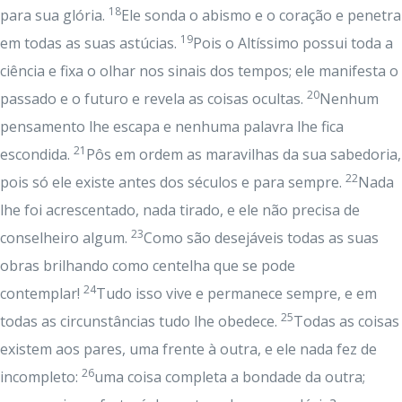
18
para sua glória.
Ele sonda o abismo e o coração e penetra
19
em todas as suas astúcias.
Pois o Altíssimo possui toda a
ciência e fixa o olhar nos sinais dos tempos; ele manifesta o
20
passado e o futuro e revela as coisas ocultas.
Nenhum
pensamento lhe escapa e nenhuma palavra lhe fica
21
escondida.
Pôs em ordem as maravilhas da sua sabedoria,
22
pois só ele existe antes dos séculos e para sempre.
Nada
lhe foi acrescentado, nada tirado, e ele não precisa de
23
conselheiro algum.
Como são desejáveis todas as suas
obras brilhando como centelha que se pode
24
contemplar!
Tudo isso vive e permanece sempre, e em
25
todas as circunstâncias tudo lhe obedece.
Todas as coisas
existem aos pares, uma frente à outra, e ele nada fez de
26
incompleto:
uma coisa completa a bondade da outra;