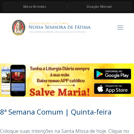
Meus Brindes
Doação Mensal
HOME
A ASSOCIAÇÃO
CONTEÚDOS DE MARIA
ESPIRITUALIDADE
AS MELHORES MÚSICAS CATÓLICAS
BRINDES
QUERO DOAR
8ª Semana Comum | Quinta-feira
Coloque suas intenções na Santa Missa de hoje. Clique no