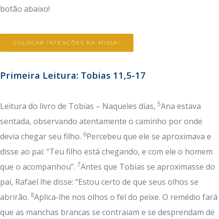
botão abaixo!
COLOCAR INTENÇÕES NA MISSA!
Primeira Leitura: Tobias 11,5-17
5
Leitura do livro de Tobias – Naqueles dias,
Ana estava
sentada, observando atentamente o caminho por onde
6
devia chegar seu filho.
Percebeu que ele se aproximava e
disse ao pai: “Teu filho está chegando, e com ele o homem
7
que o acompanhou”.
Antes que Tobias se aproximasse do
pai, Rafael lhe disse: “Estou certo de que seus olhos se
8
abrirão.
Aplica-lhe nos olhos o fel do peixe. O remédio fará
que as manchas brancas se contraiam e se desprendam de