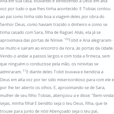
Ana em sua casa, louvando e bendizendo a Deus em alta
voz por tudo o que lhes tinha acontecido. E Tobias contou
ao pai como tinha sido boa a viagem deles por obra do
Senhor Deus, como haviam trazido o dinheiro e como se
tinha casado com Sara, filha de Ragüel. Aliás, ela já se
16
aproximava das portas de Nínive.
Tobit e Ana alegraram-
se muito e saíram ao encontro da nora, às portas da cidade.
Vendo-o andar a passos largos e com toda a firmeza, sem
que ninguém o conduzisse pela mão, os ninivitas se
17
admiraram.
E diante deles Tobit louvava e bendizia a
Deus em alta voz por ter sido misericordioso para com ele e
por lhe ter aberto os olhos. E, aproximando-se de Sara,
mulher de seu filho Tobias, abençoou-a e disse: “Bem-vinda
sejas, minha filha! E bendito seja o teu Deus, filha, que te
trouxe para junto de nós! Abençoado seja o teu pai,