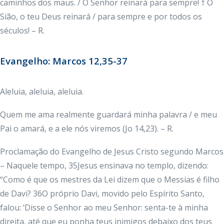
caminhos dos maus. / O Senhor reinará para sempre! † Ó
Sião, o teu Deus reinará / para sempre e por todos os
séculos! – R.
Evangelho: Marcos 12,35-37
Aleluia, aleluia, aleluia.
Quem me ama realmente guardará minha palavra / e meu
Pai o amará, e a ele nós viremos (Jo 14,23). – R.
Proclamação do Evangelho de Jesus Cristo segundo Marcos
– Naquele tempo, 35Jesus ensinava no templo, dizendo:
“Como é que os mestres da Lei dizem que o Messias é filho
de Davi? 36O próprio Davi, movido pelo Espírito Santo,
falou: ‘Disse o Senhor ao meu Senhor: senta-te à minha
direita, até que eu ponha teus inimigos debaixo dos teus