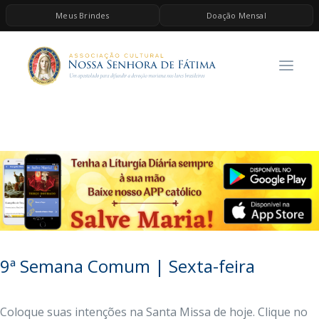
Meus Brindes
Doação Mensal
HOME
A ASSOCIAÇÃO
CONTEÚDOS DE MARIA
ESPIRITUALIDADE
AS MELHORES MÚSICAS CATÓLICAS
BRINDES
QUERO DOAR
9ª Semana Comum | Sexta-feira
Coloque suas intenções na Santa Missa de hoje. Clique no