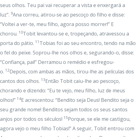
seus olhos. Teu pai vai recuperar a vista e enxergará a
9
luz”.
Ana correu, atirou-se ao pescoço do filho e disse:
“Voltei a ver-te, meu filho, agora posso morrer!” E
10
chorou.
Tobit levantou-se e, tropeçando, atravessou a
11
porta do pátio.
Tobias foi ao seu encontro, tendo na mão
o fel do peixe. Soprou-lhe nos olhos e, segurando-o, disse:
“Confiança, pai!” Derramou o remédio e esfregou-
12
o.
Depois, com ambas as mãos, tirou-lhe as películas dos
13
cantos dos olhos.
Então Tobit caiu-lhe ao pescoço,
chorando e dizendo: “Eu te vejo, meu filho, luz de meus
14
olhos!”
E acrescentou: “Bendito seja Deus! Bendito seja o
seu grande nome! Benditos sejam todos os seus santos
15
anjos por todos os séculos!
Porque, se ele me castigou,
agora vejo o meu filho Tobias!” A seguir, Tobit entrou com