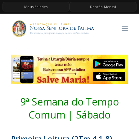
Meus Brindes
Doação Mensal
HOME
A ASSOCIAÇÃO
CONTEÚDOS DE MARIA
ESPIRITUALIDADE
AS MELHORES MÚSICAS CATÓLICAS
BRINDES
QUERO DOAR
9ª Semana do Tempo
Comum | Sábado
Primeira Leitura (
2Tm 4,1-8)