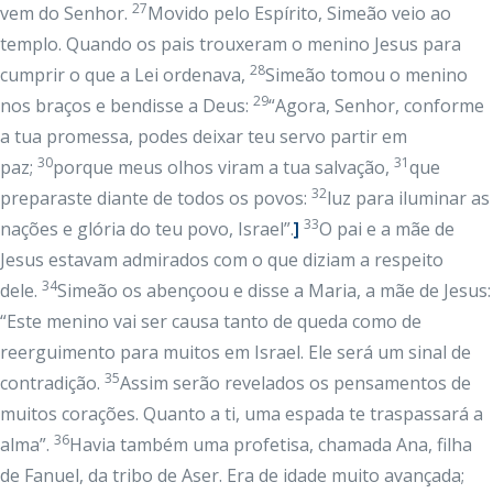
27
vem do Senhor.
Movido pelo Espírito, Simeão veio ao
templo. Quando os pais trouxeram o menino Jesus para
28
cumprir o que a Lei ordenava,
Simeão tomou o menino
29
nos braços e bendisse a Deus:
“Agora, Senhor, conforme
a tua promessa, podes deixar teu servo partir em
30
31
paz;
porque meus olhos viram a tua salvação,
que
32
preparaste diante de todos os povos:
luz para iluminar as
33
nações e glória do teu povo, Israel”.
]
O pai e a mãe de
Jesus estavam admirados com o que diziam a respeito
34
dele.
Simeão os abençoou e disse a Maria, a mãe de Jesus:
“Este menino vai ser causa tanto de queda como de
reerguimento para muitos em Israel. Ele será um sinal de
35
contradição.
Assim serão revelados os pensamentos de
muitos corações. Quanto a ti, uma espada te traspassará a
36
alma”.
Havia também uma profetisa, chamada Ana, filha
de Fanuel, da tribo de Aser. Era de idade muito avançada;