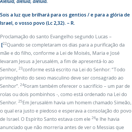
Aleluia
, aleluia, aleluia.
Sois a luz que brilhará para os gentios / e para a glória de
Israel, o vosso povo (Lc 2,32). – R.
Proclamação do santo Evangelho segundo Lucas –
22
[
Quando se completaram os dias para a purificação da
mãe e do filho, conforme a Lei de Moisés, Maria e José
levaram Jesus a Jerusalém, a fim de apresentá-lo ao
23
Senhor,
conforme está escrito na Lei do Senhor: “Todo
primogênito do sexo masculino deve ser consagrado ao
24
Senhor”.
Foram também oferecer o sacrifício – um par de
rolas ou dois pombinhos -, como está ordenado na Lei do
25
Senhor.
Em Jerusalém havia um homem chamado Simeão,
o qual era justo e piedoso e esperava a consolação do povo
26
de Israel. O Espírito Santo estava com ele
e lhe havia
anunciado que não morreria antes de ver o Messias que