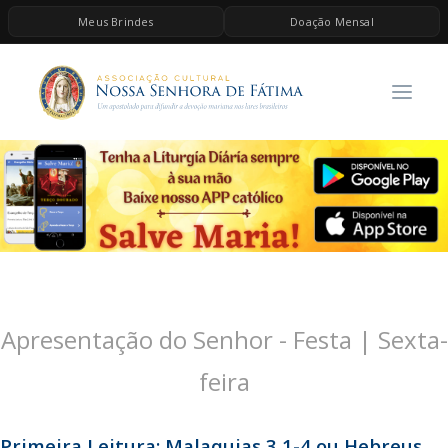
Meus Brindes
Doação Mensal
HOME
A ASSOCIAÇÃO
CONTEÚDOS DE MARIA
ESPIRITUALIDADE
AS MELHORES MÚSICAS CATÓLICAS
BRINDES
QUERO DOAR
Apresentação do Senhor - Festa | Sexta-
feira
Primeira Leitura: Malaquias 3,1-4 ou Hebreus