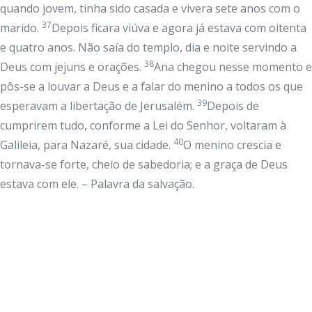
quando jovem, tinha sido casada e vivera sete anos com o
37
marido.
Depois ficara viúva e agora já estava com oitenta
e quatro anos. Não saía do templo, dia e noite servindo a
38
Deus com jejuns e orações.
Ana chegou nesse momento e
pôs-se a louvar a Deus e a falar do menino a todos os que
39
esperavam a libertação de Jerusalém.
Depois de
cumprirem tudo, conforme a Lei do Senhor, voltaram à
40
Galileia, para Nazaré, sua cidade.
O menino crescia e
tornava-se forte, cheio de sabedoria; e a graça de Deus
estava com ele. – Palavra da salvação.