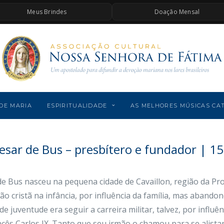
Meus Brindes
Doação Mensal
DE MARIA
ESPIRITUALIDADE
AS MELHORES MÚSICAS CA
esar de Bus – presbítero e fundador | 15 
de Bus nasceu na pequena cidade de Cavaillon, região da Pro
ão cristã na infância, por influência da família, mas abando
e juventude era seguir a carreira militar, talvez, por influê
ancês Carlos IX. Tanto que seu irmão o chamou para se alis