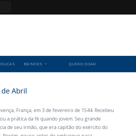
TÓLICAS
BRINDES
QUERO DOAR
de Abril
vença, França, em 3 de fevereiro de 1544. Recebeu
nou a prática da fé quando jovem. Seu grande
ncia de seu irmão, que era capitão do exército do
tar. Porém, pouco antes do embarque para