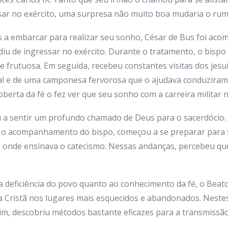
sar no exército, uma surpresa não muito boa mudaria o rumo
s a embarcar para realizar seu sonho, César de Bus foi aco
diu de ingressar no exército. Durante o tratamento, o bispo
e frutuosa. Em seguida, recebeu constantes visitas dos jesu
al e de uma camponesa fervorosa que o ajudava conduziram C
oberta da fé o fez ver que seu sonho com a carreira militar 
a sentir um profundo chamado de Deus para o sacerdócio. 
m o acompanhamento do bispo, começou a se preparar para 
 onde ensinava o catecismo. Nessas andanças, percebeu qu
a deficiência do povo quanto ao conhecimento da fé, o Beat
na Cristã nos lugares mais esquecidos e abandonados. Nest
sim, descobriu métodos bastante eficazes para a transmissã