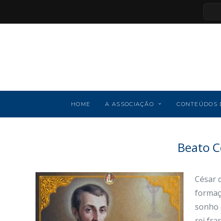
HOME
A ASSOCIAÇÃO
CONTEÚDOS 
Beato C
César 
formaç
sonho d
rei fr