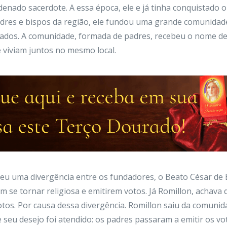
rdenado sacerdote. A essa época, ele e já tinha conquistado
 padres e bispos da região, ele fundou uma grande comunida
etizados. A comunidade, formada de padres, recebeu o nome 
e viviam juntos no mesmo local.
u uma divergência entre os fundadores, o Beato César de B
 se tornar religiosa e emitirem votos. Já Romillon, achav
s. Por causa dessa divergência. Romillon saiu da comunidad
eu desejo foi atendido: os padres passaram a emitir os voto