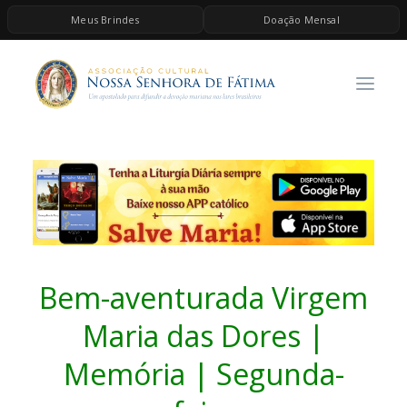
Meus Brindes
Doação Mensal
HOME
A ASSOCIAÇÃO
CONTEÚDOS DE MARIA
ESPIRITUALIDADE
AS MELHORES MÚSICAS CATÓLICAS
BRINDES
QUERO DOAR
Bem-aventurada Virgem
Maria das Dores |
Memória | Segunda-