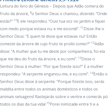
Leitura do livro do Gênesis – Depois que Adão comera do
9
fruto da árvore,
o Senhor Deus o chamou, dizendo: “Onde
10
estás?”
E ele respondeu: “Ouvi tua voz no jardim e fiquei
11
com medo porque estava nu; e me escondi”.
Disse-lhe o
Senhor Deus: “E quem te disse que estavas nu? Então
12
comeste da árvore de cujo fruto te proibi comer?”
Adão
disse: “A mulher que tu me deste por companheira, foi ela
13
que me deu do fruto da árvore, e eu comi”.
Disse o
Senhor Deus à mulher: “Por que fizeste isso?” E a mulher
14
respondeu: “A serpente enganou-me, e eu comi”.
Então o
Senhor Deus disse à serpente: “Porque fizeste isso, serás
maldita entre todos os animais domésticos e todos os
animais selvagens! Rastejarás sobre o ventre e comerás pó
15
todos os dias da tua vida!
Porei inimizade entre ti e a