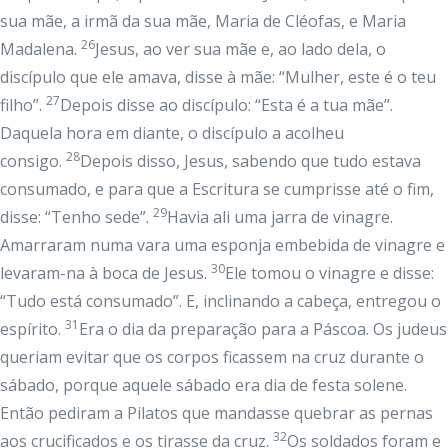
sua mãe, a irmã da sua mãe, Maria de Cléofas, e Maria
26
Madalena.
Jesus, ao ver sua mãe e, ao lado dela, o
discípulo que ele amava, disse à mãe: “Mulher, este é o teu
27
filho”.
Depois disse ao discípulo: “Esta é a tua mãe”.
Daquela hora em diante, o discípulo a acolheu
28
consigo.
Depois disso, Jesus, sabendo que tudo estava
consumado, e para que a Escritura se cumprisse até o fim,
29
disse: “Tenho sede”.
Havia ali uma jarra de vinagre.
Amarraram numa vara uma esponja embebida de vinagre e
30
levaram-na à boca de Jesus.
Ele tomou o vinagre e disse:
“Tudo está consumado”. E, inclinando a cabeça, entregou o
31
espírito.
Era o dia da preparação para a Páscoa. Os judeus
queriam evitar que os corpos ficassem na cruz durante o
sábado, porque aquele sábado era dia de festa solene.
Então pediram a Pilatos que mandasse quebrar as pernas
32
aos crucificados e os tirasse da cruz.
Os soldados foram e