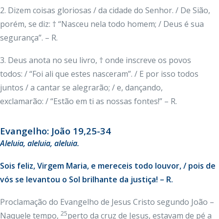
2. Dizem coisas gloriosas / da cidade do Senhor. / De Sião,
porém, se diz: † “Nasceu nela todo homem; / Deus é sua
segurança”. – R.
3. Deus anota no seu livro, † onde inscreve os povos
todos: / “Foi ali que estes nasceram”. / E por isso todos
juntos / a cantar se alegrarão; / e, dançando,
exclamarão: / “Estão em ti as nossas fontes!” – R.
Evangelho: João 19,25-34
Aleluia
, aleluia, aleluia.
Sois feliz, Virgem Maria, e mereceis todo louvor, / pois de
vós se levantou o Sol brilhante da justiça! – R.
Proclamação do Evangelho de Jesus Cristo segundo João –
25
Naquele tempo,
perto da cruz de Jesus, estavam de pé a