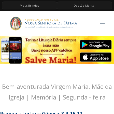
Meus Brindes
Doação Mensal
HOME
A ASSOCIAÇÃO
CONTEÚDOS DE MARIA
ESPIRITUALIDADE
AS MELHORES MÚSICAS CATÓLICAS
BRINDES
QUERO DOAR
Bem-aventurada Virgem Maria, Mãe da
Igreja | Memória | Segunda - feira
Primeira Leitura: Gênesis 3,9-15.20