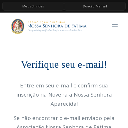
Meus Brindes
Doação Mensal
HOME
A ASSOCIAÇÃO
CONTEÚDOS DE MARIA
ESPIRITUALIDADE
Verifique seu e-mail!
AS MELHORES MÚSICAS CATÓLICAS
BRINDES
Entre em seu e-mail e confirm sua
QUERO DOAR
inscrição na Novena a Nossa Senhora
Aparecida!
Se não encontrar o e-mail enviado pela
Associação Nossa Senhora de Fátima