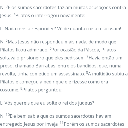
3
N:
E os sumos sacerdotes faziam muitas acusações contra
4
Jesus.
Pilatos o interrogou novamente:
L: Nada tens a responder? Vê de quanta coisa te acusam!
5
N:
Mas Jesus não respondeu mais nada, de modo que
6
Pilatos ficou admirado.
Por ocasião da Páscoa, Pilatos
7
soltava o prisioneiro que eles pedissem.
Havia então um
preso, chamado Barrabás, entre os bandidos, que, numa
8
revolta, tinha cometido um assassinato.
A multidão subiu a
Pilatos e começou a pedir que ele fizesse como era
9
costume.
Pilatos perguntou:
L: Vós quereis que eu solte o rei dos judeus?
10
N:
Ele bem sabia que os sumos sacerdotes haviam
11
entregado Jesus por inveja.
Porém os sumos sacerdotes