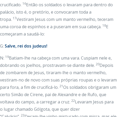
16
crucificado.
Então os soldados o levaram para dentro do
palácio, isto é, o pretório, e convocaram toda a
17
tropa.
Vestiram Jesus com um manto vermelho, teceram
18
uma coroa de espinhos e a puseram em sua cabeça.
E
começaram a saudá-lo:
G:
Salve, rei dos judeus!
19
N:
Batiam-lhe na cabeça com uma vara. Cuspiam nele e,
20
dobrando os joelhos, prostravam-se diante dele.
Depois
de zombarem de Jesus, tiraram-lhe o manto vermelho,
vestiram-no de novo com suas próprias roupas e o levaram
21
para fora, a fim de crucificá-lo.
Os soldados obrigaram um
certo Simão de Cirene, pai de Alexandre e de Rufo, que
22
voltava do campo, a carregar a cruz.
Levaram Jesus para
o lugar chamado Gólgota, que quer dizer
23
“Calvário”.
Deram-lhe vinho misturado com mirra, mas ele