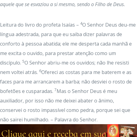
aquele que se esvaziou a si mesmo, sendo o Filho de Deus.
4
Leitura do livro do profeta Isaías –
O Senhor Deus deu-me
língua adestrada, para que eu saiba dizer palavras de
conforto à pessoa abatida; ele me desperta cada manhã e
me excita o ouvido, para prestar atenção como um
5
discípulo.
O Senhor abriu-me os ouvidos; não lhe resisti
6
nem voltei atrás.
Ofereci as costas para me baterem e as
faces para me arrancarem a barba; não desviei o rosto de
7
bofetões e cusparadas.
Mas o Senhor Deus é meu
auxiliador, por isso não me deixei abater o ânimo,
conservei o rosto impassível como pedra, porque sei que
não sairei humilhado. – Palavra do Senhor.