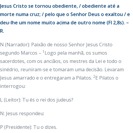
Jesus Cristo se tornou obediente, / obediente até a
morte numa cruz; / pelo que o Senhor Deus o exaltou / e
deu-lhe um nome muito acima de outro nome (Fl 2,8s). –
R.
N (Narrador): Paixão de nosso Senhor Jesus Cristo
1
segundo Marcos –
Logo pela manhã, os sumos
sacerdotes, com os anciãos, os mestres da Lei e todo o
sinédrio, reuniram-se e tomaram uma decisão. Levaram
2
Jesus amarrado e o entregaram a Pilatos.
E Pilatos o
interrogou:
L (Leitor): Tu és o rei dos judeus?
N: Jesus respondeu:
P (Presidente): Tu o dizes.