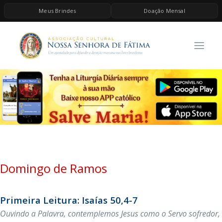
Meus Brindes
Doação Mensal
HOME
A ASSOCIAÇÃO
CONTEÚDOS DE MARIA
ESPIRITUALIDADE
AS MELHORES MÚSICAS CATÓLICAS
BRINDES
QUERO DOAR
Domingo de Ramos
Primeira Leitura: Isaías 50,4-7
Ouvindo a Palavra, contemplemos Jesus como o Servo sofredor,