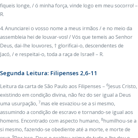
fiqueis longe, / ó minha força, vinde logo em meu socorro! –
R.
4. Anunciarei o vosso nome a meus irmãos / e no meio da
assembleia hei de louvar-vos! / Vós que temeis ao Senhor
Deus, dai-lhe louvores, † glorificai-o, descendentes de
Jacó, / e respeitai-o, toda a raça de Israel! – R.
Segunda Leitura: Filipenses 2,6-11
6
Leitura da carta de São Paulo aos Filipenses –
Jesus Cristo,
existindo em condição divina, não fez do ser igual a Deus
7
uma usurpação,
mas ele esvaziou-se a si mesmo,
assumindo a condição de escravo e tornando-se igual aos
8
homens. Encontrado com aspecto humano,
humilhou-se a
si mesmo, fazendo-se obediente até a morte, e morte de
9