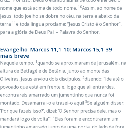
cruz.
Por isso, Deus o exaltou acima de tudo e lhe deu o
10
nome que está acima de todo nome.
Assim, ao nome de
Jesus, todo joelho se dobre no céu, na terra e abaixo da
11
terra
e toda língua proclame: “Jesus Cristo é o Senhor”,
para a glória de Deus Pai. – Palavra do Senhor.
Evangelho: Marcos 11,1-10; Marcos 15,1-39 -
mais breve
1
Naquele tempo,
quando se aproximaram de Jerusalém, na
altura de Betfagé e de Betânia, junto ao monte das
2
Oliveiras, Jesus enviou dois discípulos,
dizendo: “Ide até o
povoado que está em frente e, logo que ali entrardes,
encontrareis amarrado um jumentinho que nunca foi
3
montado. Desamarrai-o e trazei-o aqui!
Se alguém disser:
‘Por que fazeis isso?’, dizei: ‘O Senhor precisa dele, mas o
4
mandará logo de volta’”.
Eles foram e encontraram um
jumentinho amarrado junto de uma porta, do lado de fora,