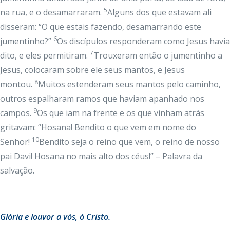
5
na rua, e o desamarraram.
Alguns dos que estavam ali
disseram: “O que estais fazendo, desamarrando este
6
jumentinho?”
Os discípulos responderam como Jesus havia
7
dito, e eles permitiram.
Trouxeram então o jumentinho a
Jesus, colocaram sobre ele seus mantos, e Jesus
8
montou.
Muitos estenderam seus mantos pelo caminho,
outros espalharam ramos que haviam apanhado nos
9
campos.
Os que iam na frente e os que vinham atrás
gritavam: “Hosana! Bendito o que vem em nome do
10
Senhor!
Bendito seja o reino que vem, o reino de nosso
pai Davi! Hosana no mais alto dos céus!” – Palavra da
salvação.
Glória e louvor a vós, ó Cristo.