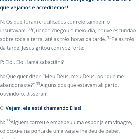
que vejamos e acreditemos!
N: Os que foram crucificados com ele também o
33
insultavam.
Quando chegou o meio-dia, houve escuridão
34
sobre toda a terra, até as três horas da tarde.
Pelas três
da tarde, Jesus gritou com voz forte:
P: Eloi, Eloi, lamá sabactâni?
N: Que quer dizer: “Meu Deus, meu Deus, por que me
35
abandonaste?”
Alguns dos que estavam ali perto,
ouvindo-o, disseram:
G:
Vejam, ele está chamando Elias!
36
N:
Alguém correu e embebeu uma esponja em vinagre,
colocou-a na ponta de uma vara e lhe deu de beber,