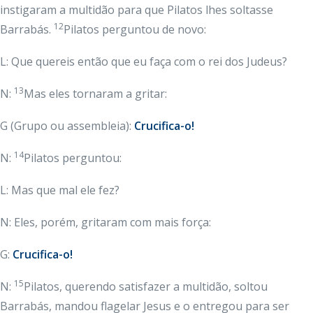
instigaram a multidão para que Pilatos lhes soltasse
12
Barrabás.
Pilatos perguntou de novo:
L: Que quereis então que eu faça com o rei dos Judeus?
13
N:
Mas eles tornaram a gritar:
G (Grupo ou assembleia):
Crucifica-o!
14
N:
Pilatos perguntou:
L: Mas que mal ele fez?
N: Eles, porém, gritaram com mais força:
G:
Crucifica-o!
15
N:
Pilatos, querendo satisfazer a multidão, soltou
Barrabás, mandou flagelar Jesus e o entregou para ser