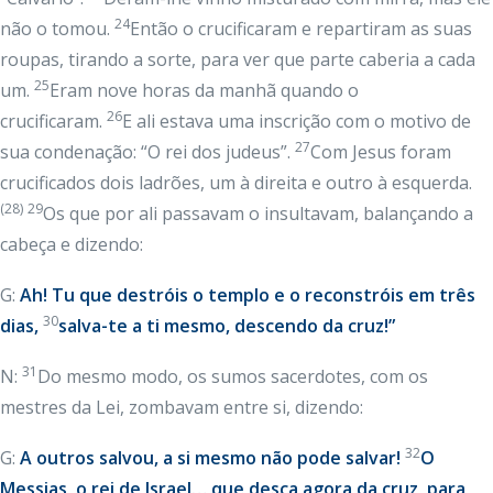
24
não o tomou.
Então o crucificaram e repartiram as suas
roupas, tirando a sorte, para ver que parte caberia a cada
25
um.
Eram nove horas da manhã quando o
26
crucificaram.
E ali estava uma inscrição com o motivo de
27
sua condenação: “O rei dos judeus”.
Com Jesus foram
crucificados dois ladrões, um à direita e outro à esquerda.
(28)
29
Os que por ali passavam o insultavam, balançando a
cabeça e dizendo:
G:
Ah! Tu que destróis o templo e o reconstróis em três
30
dias,
salva-te a ti mesmo, descendo da cruz!”
31
N:
Do mesmo modo, os sumos sacerdotes, com os
mestres da Lei, zombavam entre si, dizendo:
32
G:
A outros salvou, a si mesmo não pode salvar!
O
Messias, o rei de Israel… que desça agora da cruz, para