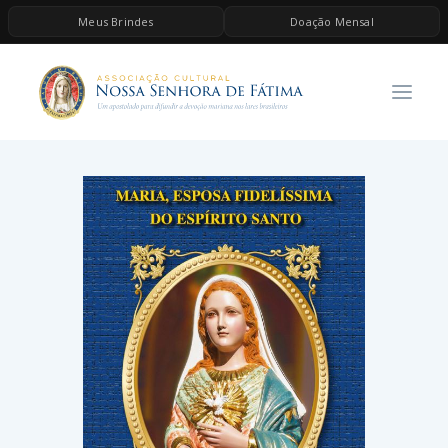
Meus Brindes
Doação Mensal
HOME
A ASSOCIAÇÃO
CONTEÚDOS DE MARIA
ESPIRITUALIDADE
AS MELHORES MÚSICAS CATÓLICAS
BRINDES
QUERO DOAR